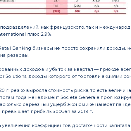
g подразделений, как французского, так и международ
ternational плюс 2,9%.
l Retail Banking бизнесы не просто сохранили доходы,
на резервы.
ванных доходов и убыток за квартал — прежде всег
stor Solutions, доходы которого от торговли акциями с
0 г. резко выросла стоимость риска, то есть величин
итогам года менеджмент Societe Generale прогнозирует
насколько серьезный ущерб экономике нанесет пандеми
за превышает прибыль SocGen за 2019 г.
а увеличения коэффициентов достаточности капитал