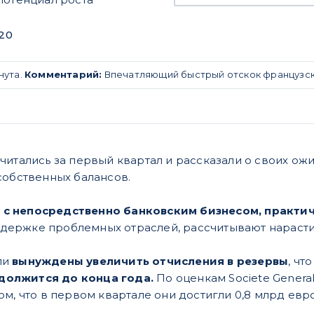
020
нута.
Комментарий:
Впечатляющий быстрый отскок французск
читались за первый квартал и рассказали о своих ож
собственных балансов.
 с непосредственно банковским бизнесом, практи
держке проблемных отраслей, рассчитывают нарасти
ли
вынуждены увеличить отчисления в резервы
, чт
должится до конца года.
По оценкам Societe General
том, что в первом квартале они достигли 0,8 млрд евр