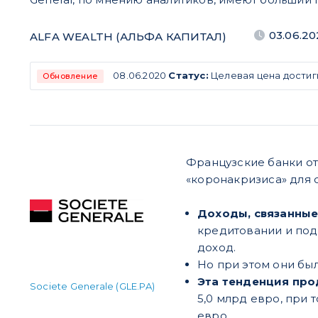
03.06.2
ALFA WEALTH (АЛЬФА КАПИТАЛ)
08.06.2020
Статус:
Целевая цена достиг
Обновление
Французские банки от
«коронакризиса» для 
Доходы, связанные
кредитовании и под
доход.
Но при этом они бы
Эта тенденция про
Societe Generale (GLE.PA)
5,0 млрд евро, при 
евро.