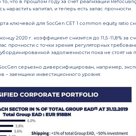
о то, что в прошлом году за счет реализации Refocus
сь нарастить капитал, и теперь есть запас прочности.
та ключевой для SocGen CET 1 common equity ratio сниз
концу 2020 г. коэффициент снизится до 11,5-11,8% за 
пас прочности с точки зрения регуляторных требован
субординированной задолженности пока не стоят на п
ocGen серьезно диверсифицирован, например, экспоз
ов – заемщики инвестиционного уровня: