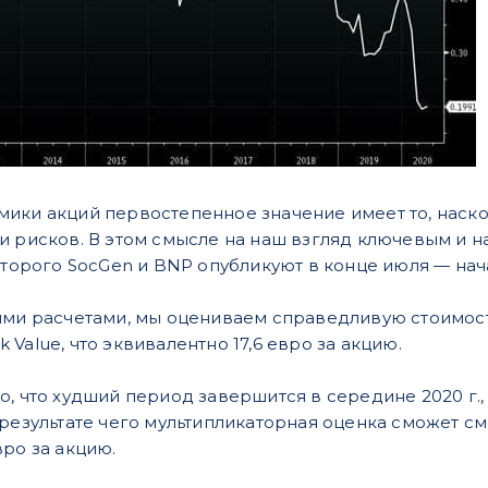
ики акций первостепенное значение имеет то, насколь
и рисков. В этом смысле на наш взгляд ключевым и 
оторого SocGen и BNP опубликуют в конце июля — нача
ми расчетами, мы оцениваем справедливую стоимость а
Value, что эквивалентно 17,6 евро за акцию.
, что худший период завершится в середине 2020 г., 
результате чего мультипликаторная оценка сможет сме
вро за акцию.