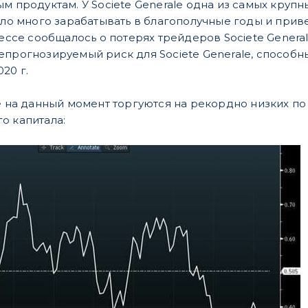
м продуктам. У Societe Generale одна из самых крупн
ляло много зарабатывать в благополучные годы и при
прессе сообщалось о потерях трейдеров Societe Gener
епрогнозируемый риск для Societe Generale, способны
20 г.
le на данный момент торгуются на рекордно низких п
о капитала: