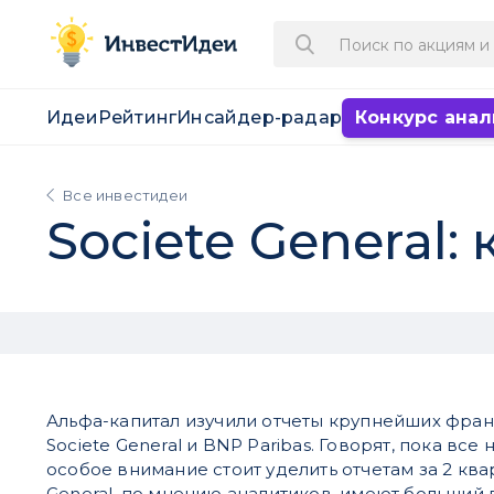
Идеи
Рейтинг
Инсайдер-радар
Конкурс анал
Все инвестидеи
Societe General
Альфа-капитал изучили отчеты крупнейших фран
Societe General и BNP Paribas. Говорят, пока все н
особое внимание стоит уделить отчетам за 2 квар
General, по мнению аналитиков, имеют больший 