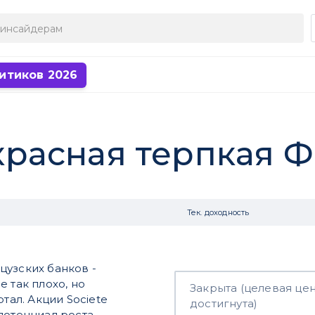
итиков 2026
: красная терпкая 
Тек. доходность
цузских банков -
е так плохо, но
Закрыта (целевая це
тал. Акции Societe
достигнута)
потенциал роста