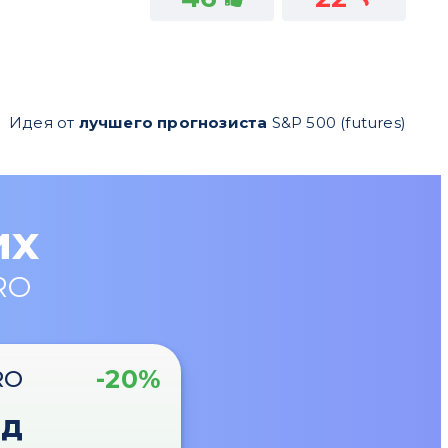
Идея от
лучшего прогнозиста
S&P 500 (futures)
их
RO
-20%
RO
од