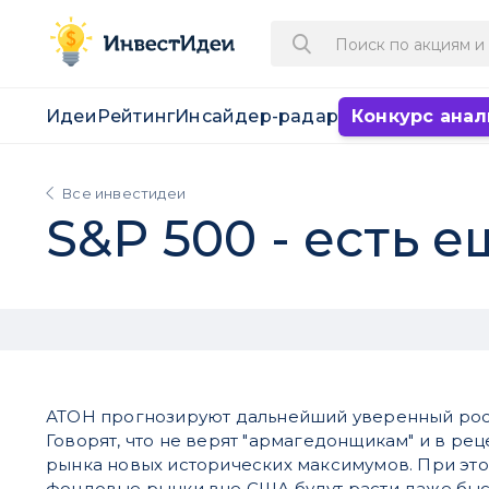
Идеи
Рейтинг
Инсайдер-радар
Конкурс анал
Все инвестидеи
S&P 500 - есть 
АТОН прогнозируют дальнейший уверенный рост
Говорят, что не верят "армагедонщикам" и в рец
рынка новых исторических максимумов. При это
фондовые рынки вне США будут расти даже бы