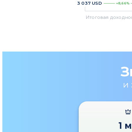
3 037
USD
+8,66%
З
и
1 