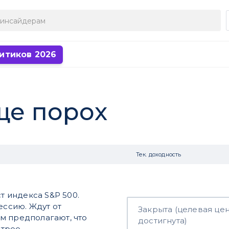
итиков 2026
еще порох
Тек. доходность
 индекса S&P 500.
ессию. Ждут от
Закрыта (целевая це
м предполагают, что
достигнута)
стрее