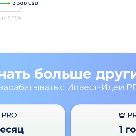
3 300
USD
нать больше друг
 зарабатывать с Инвест-Идеи P
PRO
P
месяц
1 г