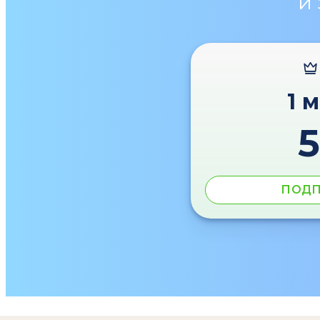
и
1 
ПОДП