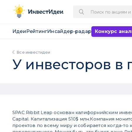
Идеи
Рейтинг
Инсайдер-радар
Конкурс анал
Все инвестидеи
У инвесторов в г
SPAC Ribbit Leap основан калифорнийским инве
Capital. Капитализация 510$ млн.Компания монит
проектов по всему миру и собирается когда-то к
перспективного. Может быть, это будет даже Rob