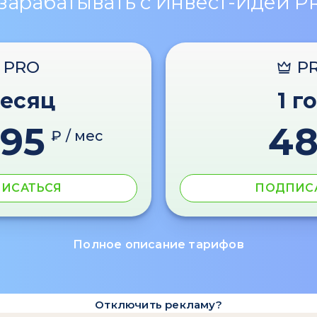
 зарабатывать с Инвест-Идеи P
PRO
P
месяц
1 г
595
4
₽ / мес
ИСАТЬСЯ
ПОДПИС
Полное описание тарифов
Отключить рекламу?