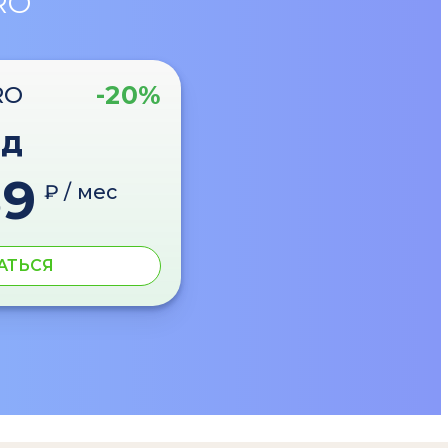
RO
-20%
RO
од
89
₽ / мес
АТЬСЯ