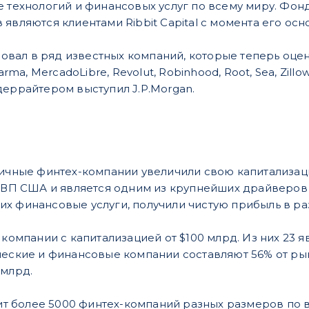
е технологий и финансовых услуг по всему миру. Фонд
являются клиентами Ribbit Capital с момента его осн
ировал в ряд известных компаний, которые теперь оц
Karma, MercadoLibre, Revolut, Robinhood, Root, Sea, Zill
деррайтером выступил J.P.Morgan.
личные финтех-компании увеличили свою капитализац
 ВВП США и является одним из крупнейших драйверов 
х финансовые услуги, получили чистую прибыль в ра
2 компании с капитализацией от $100 млрд. Из них 23
ческие и финансовые компании составляют 56% от ры
 млрд.
орит более 5000 финтех-компаний разных размеров по 