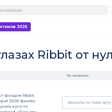
итиков 2026
лазах Ribbit от ну
Тек. доходность
ст-фондом Ribbit
орит 5000 финтех-
Закрыта по тайм-ауту
упить кого-то
inhood, eToro или