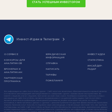
СТАТЬ УСПЕШНЫМ ИНВЕСТОРОМ
Инвест-Идеи в Телеграм
О СЕРВИСЕ
ЮРИДИЧЕСКАЯ
ИНВЕСТ ИДЕИ
ИНФОРМАЦИЯ
КОНКУРСЫ ДЛЯ
СТАТИСТИКА
АНАЛИТИКОВ
СПРАВКА
ИНСАЙДЕР-
БРОКЕРАМ И
НАПИСАТЬ
РАДАР
АНАЛИТИКАМ
ТАРИФЫ
ПАРТНЕРСКАЯ
ПОЖЕЛАНИЯ
ПРОГРАММА
Вся информация на сайте invest-idei.ru (далее - Сайт) носит исключительно образовательный и научный характер
и не является рекомендацией или предложением к совершению сделок с финансовыми инструментами. Вы
можете следовать или не следовать прогнозам на свой страх и риск. Компании и аналитики, прогнозы которых
размещены на сайте invest-idei.ru, являются независимыми от создателей сайта лицами. Сайт invest-idei.ru
является агрегатором информации, размещенной указанными лицами на интернет-ресурсах и в прочих
источниках, а также публичных данных о сделках с ценными бумагами или другими финансовыми инструментами.
Клиенты брокеров могут получать по подписке иные рекомендации, а также раньше или позже того, как они были
опубликованы на Сайте. Сайт invest-idei.ru не берет на себя обязательство корректировать аналитические данные
и инвестиционные идеи в связи с утратой актуальности содержащейся в них информации, а также при выявлении
несоответствия приводимых данных действительности. Администрация invest-idei.ru не несет ответственности за