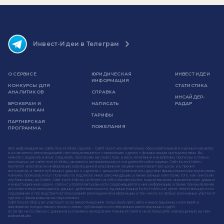
Инвест-Идеи в Телеграм
О СЕРВИСЕ
ЮРИДИЧЕСКАЯ
ИНВЕСТ ИДЕИ
ИНФОРМАЦИЯ
КОНКУРСЫ ДЛЯ
СТАТИСТИКА
АНАЛИТИКОВ
СПРАВКА
ИНСАЙДЕР-
БРОКЕРАМ И
НАПИСАТЬ
РАДАР
АНАЛИТИКАМ
ТАРИФЫ
ПАРТНЕРСКАЯ
ПОЖЕЛАНИЯ
ПРОГРАММА
Вся информация на сайте invest-idei.ru (далее - Сайт) носит исключительно образовательный и научный характер
и не является рекомендацией или предложением к совершению сделок с финансовыми инструментами. Вы
можете следовать или не следовать прогнозам на свой страх и риск. Компании и аналитики, прогнозы которых
размещены на сайте invest-idei.ru, являются независимыми от создателей сайта лицами. Сайт invest-idei.ru
является агрегатором информации, размещенной указанными лицами на интернет-ресурсах и в прочих
источниках, а также публичных данных о сделках с ценными бумагами или другими финансовыми инструментами.
Клиенты брокеров могут получать по подписке иные рекомендации, а также раньше или позже того, как они были
опубликованы на Сайте. Сайт invest-idei.ru не берет на себя обязательство корректировать аналитические данные
и инвестиционные идеи в связи с утратой актуальности содержащейся в них информации, а также при выявлении
несоответствия приводимых данных действительности. Администрация invest-idei.ru не несет ответственности за
содержание и последствия использования размещенной информации, в том числе за любые возможные убытки от
сделок с финансовыми инструментами.
Сайт invest-idei.ru не участвует во взаимоотношениях пользователей сайта и инвестиционных компаний и
аналитиков, предоставляя только сервис публикации и отслеживания инвестиционных идей.
Если Вы не согласны с данными условиями, немедленно покиньте Сайт и не используйте размещенную на нем
информацию.