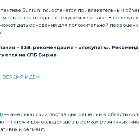
пективе Sunrun Inc. останется привлекательным объе
емпов роста продаж в текущем квартале. В совокупн
может дать основания для положительной переоценки
.
пании – $38, рекомендация – «покупать». Рекоменду
гуются на СПБ Бирже.
 ВЕРСИЯ ИДЕИ
N)
— американский поставщик решений в области сол
ют платежи домовладельцев в рамках розничных мно
ативный сегмент.