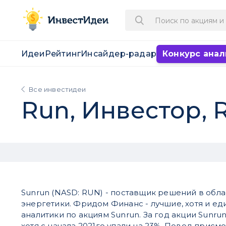
Идеи
Рейтинг
Инсайдер-радар
Конкурс анал
Все инвестидеи
Run, Инвестор, R
Sunrun (NASD: RUN) - поставщик решений в обл
энергетики. Фридом Финанс - лучшие, хотя и ед
аналитики по акциям Sunrun. За год акции Sunru
хотя с начала 2021го упали на 23%. Повод присмо