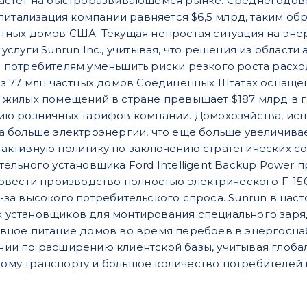
астет на быстроразвивающемся рынке. Среднегодовой
апитализация компании равняется $6,5 млрд, таким об
тных домов США. Текущая непростая ситуация на эне
услуги Sunrun Inc., учитывая, что решения из област
 потребителям уменьшить риски резкого роста расхо
из 77 млн частных домов Соединенных Штатах оснащ
 жилых помещений в стране превышает $187 млрд в г
ию розничных тарифов компании. Домохозяйства, ис
а больше электроэнергии, что еще больше увеличива
активную политику по заключению стратегических со
ельного установщика Ford Intelligent Backup Power 
овести производство полностью электрического F-150 L
-за высокого потребительского спроса. Sunrun в на
установщиков для монтирования специального заряд
вное питание домов во время перебоев в энергосн
ии по расширению клиентской базы, учитывая глобал
му транспорту и большое количество потребителей 