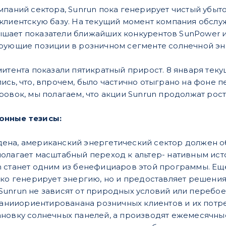
мпаний сектора, Sunrun пока генерирует чистый убыт
клиентскую базу. На текущий момент компания обслуж
ает показатели ближайших конкурентов SunPower и 
рующие позиции в розничном сегменте солнечной эн
итента показали пятикратный прирост. 8 января текущ
сь, что, впрочем, было частично отыграно на фоне пе
ровок, мы полагаем, что акции Sunrun продолжат рос
онные тезисы:
дена, американский энер
гетический сектор должен о
полагает масштабный переход к альтер- нативным ист
un станет одним из бенефициаров этой программы. Е
лько генерирует энергию, но и предоставляет решения д
Sunrun не зависят от природных условий или перебое
нииориентированана розничных клиентов и их потре
ановку солнечных панелей, а производят ежемесячные