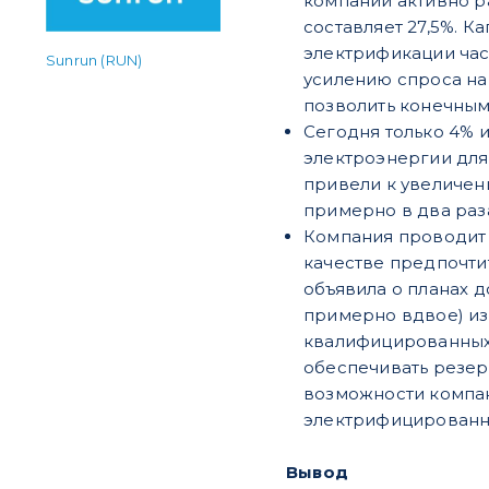
компании активно р
составляет 27,5%. К
электрификации час
Sunrun (RUN)
усилению спроса на 
позволить конечным
Сегодня только 4% 
электроэнергии для
привели к увеличен
примерно в два раз
Компания проводит 
качестве предпочтит
объявила о планах д
примерно вдвое) из
квалифицированных 
обеспечивать резер
возможности компан
электрифицированно
Вывод