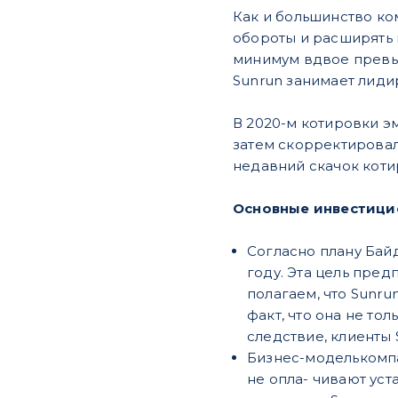
Как и большинство ко
обороты и расширять 
минимум вдвое превыш
Sunrun занимает лиди
В 2020-м котировки эм
затем скорректировали
недавний скачок коти
Основные инвестици
Согласно плану Бай
году. Эта цель пред
полагаем, что Sunr
факт, что она не то
следствие, клиенты 
Бизнес-моделькомпа
не опла- чивают уст