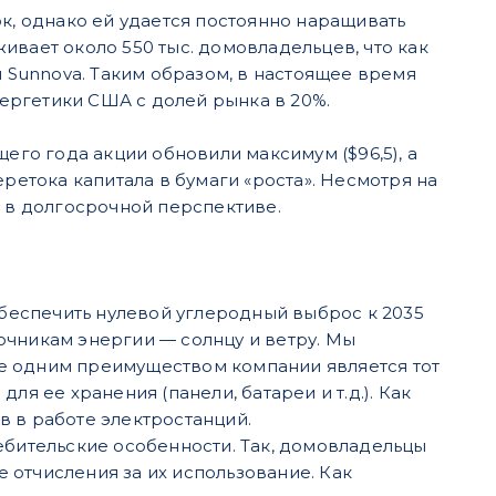
ок, однако ей удается постоянно наращивать
ивает около 550 тыс. домовладельцев, что как
Sunnova. Таким образом, в настоящее время
ергетики США с долей рынка в 20%.
его года акции обновили максимум ($96,5), а
ретока капитала в бумаги «роста». Несмотря на
т в долгосрочной перспективе.
беспечить нулевой углеродный выброс к 2035
очникам энергии — солнцу и ветру. Мы
ще одним преимуществом компании является тот
ля ее хранения (панели, батареи и т.д.). Как
в в работе электростанций.
бительские особенности. Так, домовладельцы
 отчисления за их использование. Как