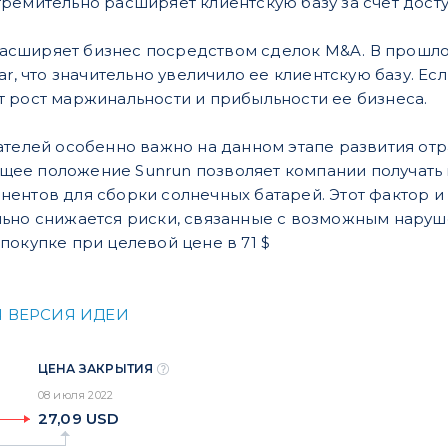
стремительно расширяет клиентскую базу за счет дос
асширяет бизнес посредством сделок M&A. В прошло
olar, что значительно увеличило ее клиентскую базу. 
т рост маржинальности и прибыльности ее бизнеса.
ателей особенно важно на дан
ном этапе развития отр
ее положение Sunrun позволяет компа
нии получать
ентов для сборки солнечных батарей. Этот фактор 
ьно снижается риски, связанные с возможным наруш
покупке при целевой цене в 71 $
 ВЕРСИЯ ИДЕИ
ЦЕНА ЗАКРЫТИЯ
08 июля 2022
27,09
USD