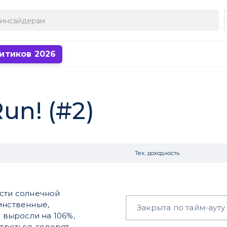
итиков 2026
un! (#2)
Тек. доходность
асти солнечной
инственные,
Закрыта по тайм-ауту
n выросли на 106%,
треться, говорят