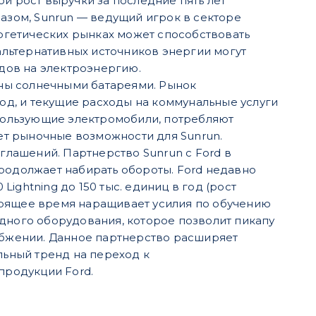
 рост выручки за последние пять лет
разом, Sunrun — ведущий игрок в секторе
ргетических рынках может способствовать
и альтернативных источников энергии могут
дов на электроэнергию.
ены солнечными батареями. Рынок
од, и текущие расходы на коммунальные услуги
пользующие электромобили, потребляют
ет рыночные возможности для Sunrun.
глашений. Партнерство Sunrun с Ford в
продолжает набирать обороты. Ford недавно
ightning до 150 тыс. единиц в год (рост
стоящее время наращивает усилия по обучению
ного оборудования, которое позволит пикапу
абжении. Данное партнерство расширяет
ьный тренд на переход к
продукции Ford.