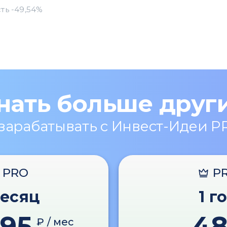
нать больше друг
 зарабатывать с Инвест-Идеи P
PRO
P
месяц
1 г
595
4
₽ / мес