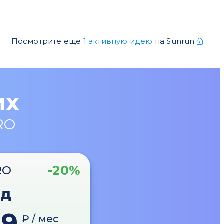
Посмотрите еще
1 активную идею
на Sunrun
их
RO
-20%
RO
од
89
₽ / мес