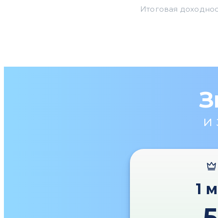
З
и
1 