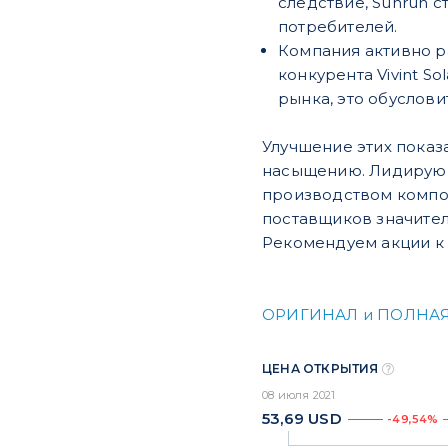
следствие, Sunrun 
потребителей.
Компания активно р
конкурента Vivint S
рынка, это обуслови
Улучшение этих показ
насы
щению.
Лидирующ
производством компон
поставщиков значител
Рекомендуем акции к 
ОРИГИНАЛ и ПОЛНАЯ
ЦЕНА ОТКРЫТИЯ
08 июля 2021
53,69
USD
-49,54%