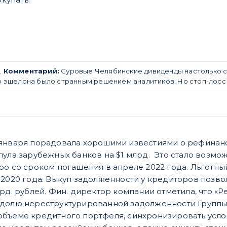
.
Комментарий:
Суровые Челябинские дивиденды настолько су
го эшелона было странным решением аналитиков. Но стоп-лосс
 января порадовала хорошими известиями о рефина
пула зарубежных банков на $1 млрд. Это стало возм
ро со сроком погашения в апреле 2022 года. Льготн
 2020 года. Выкуп задолженности у кредиторов позв
лрд. рублей. Фин. директор компании отметила, что
долю нереструктурированной задолженности Группы 
бъеме кредитного портфеля, синхронизировать усло