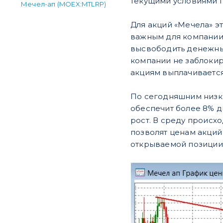
текущими условиями п
Мечел-ап (MOEX:MTLRP)
Для акций «Мечела» э
важным для компании.
высвободить денежный
компании не заблокир
акциям выплачиваетс
По сегодняшним низки
обеспечит более 8% д
рост. В среду происх
позволят ценам акций
открываемой позиции –