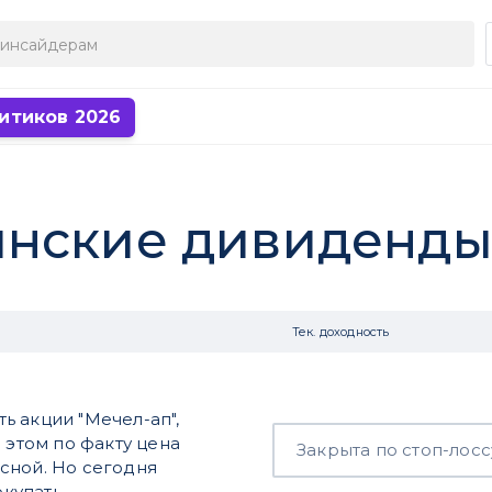
итиков 2026
инские дивиденд
Тек. доходность
ь акции "Мечел-ап",
 этом по факту цена
Закрыта по стоп-лосс
сной. Но сегодня
купать.