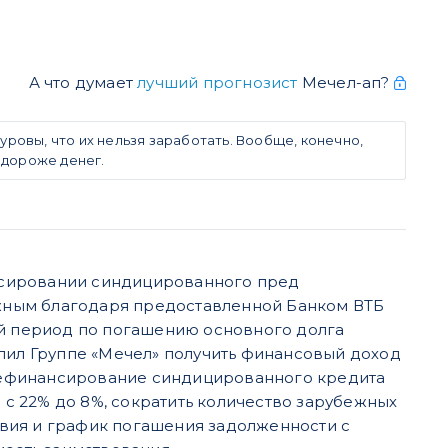
А что думает
лучший прогнозист
Мечел-ап?
ровы, что их нельзя заработать. Вообще, конечно,
 дороже денег.
нсировании синдицированного пред
ожным благодаря предоставленной Банком ВТБ
ый период по погашению основного долга
олил Группе «Мечел» получить финансовый доход
 «Рефинансирование синдицированного кредита
с 22% до 8%, сократить количество зарубежных
вия и график погашения задолженности с