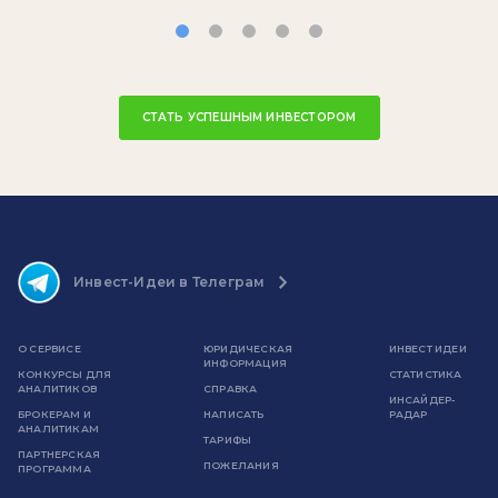
СТАТЬ УСПЕШНЫМ ИНВЕСТОРОМ
Инвест-Идеи в Телеграм
О СЕРВИСЕ
ЮРИДИЧЕСКАЯ
ИНВЕСТ ИДЕИ
ИНФОРМАЦИЯ
КОНКУРСЫ ДЛЯ
СТАТИСТИКА
АНАЛИТИКОВ
СПРАВКА
ИНСАЙДЕР-
БРОКЕРАМ И
НАПИСАТЬ
РАДАР
АНАЛИТИКАМ
ТАРИФЫ
ПАРТНЕРСКАЯ
ПОЖЕЛАНИЯ
ПРОГРАММА