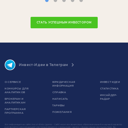
СТАТЬ УСПЕШНЫМ ИНВЕСТОРОМ
Инвест-Идеи в Телеграм
О СЕРВИСЕ
ЮРИДИЧЕСКАЯ
ИНВЕСТ ИДЕИ
ИНФОРМАЦИЯ
КОНКУРСЫ ДЛЯ
СТАТИСТИКА
АНАЛИТИКОВ
СПРАВКА
ИНСАЙДЕР-
БРОКЕРАМ И
НАПИСАТЬ
РАДАР
АНАЛИТИКАМ
ТАРИФЫ
ПАРТНЕРСКАЯ
ПОЖЕЛАНИЯ
ПРОГРАММА
Вся информация на сайте invest-idei.ru (далее - Сайт) носит исключительно образовательный и научный характер
и не является рекомендацией или предложением к совершению сделок с финансовыми инструментами. Вы