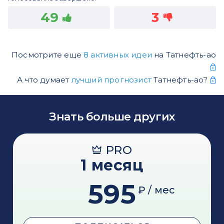
49
3
Посмотрите еще
8 активных идеи
на Татнефть-ао
А что думает
лучший прогнозист
Татнефть-ао?
Знать больше других
PRO
1 месяц
595
₽ / мес