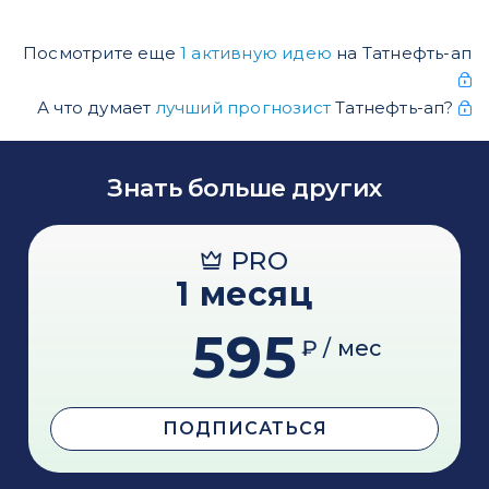
Посмотрите еще
1 активную идею
на Татнефть-ап
А что думает
лучший прогнозист
Татнефть-ап?
Знать больше других
PRO
1 месяц
595
₽ / мес
ПОДПИСАТЬСЯ