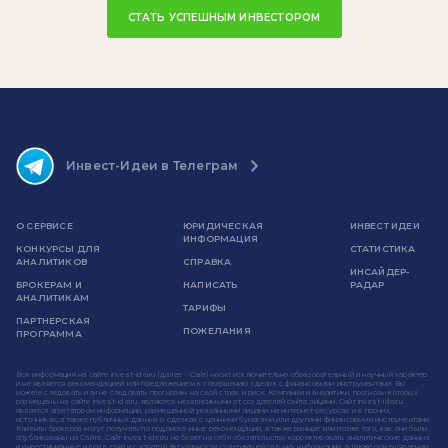
СТАТЬ УСПЕШНЫМ ИНВЕСТОРОМ
Инвест-Идеи в Телеграм
О СЕРВИСЕ
ЮРИДИЧЕСКАЯ
ИНВЕСТ ИДЕИ
ИНФОРМАЦИЯ
КОНКУРСЫ ДЛЯ
СТАТИСТИКА
АНАЛИТИКОВ
СПРАВКА
ИНСАЙДЕР-
БРОКЕРАМ И
НАПИСАТЬ
РАДАР
АНАЛИТИКАМ
ТАРИФЫ
ПАРТНЕРСКАЯ
ПОЖЕЛАНИЯ
ПРОГРАММА
Вся информация на сайте invest-idei.ru (далее - Сайт) носит исключительно образовательный и научный характер
и не является рекомендацией или предложением к совершению сделок с финансовыми инструментами. Вы
можете следовать или не следовать прогнозам на свой страх и риск. Компании и аналитики, прогнозы которых
размещены на сайте invest-idei.ru, являются независимыми от создателей сайта лицами. Сайт invest-idei.ru
является агрегатором информации, размещенной указанными лицами на интернет-ресурсах и в прочих
источниках, а также публичных данных о сделках с ценными бумагами или другими финансовыми инструментами.
Клиенты брокеров могут получать по подписке иные рекомендации, а также раньше или позже того, как они были
опубликованы на Сайте. Сайт invest-idei.ru не берет на себя обязательство корректировать аналитические данные
и инвестиционные идеи в связи с утратой актуальности содержащейся в них информации, а также при выявлении