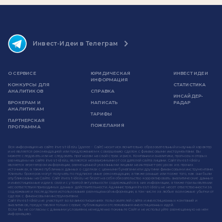
Инвест-Идеи в Телеграм
О СЕРВИСЕ
ЮРИДИЧЕСКАЯ
ИНВЕСТ ИДЕИ
ИНФОРМАЦИЯ
КОНКУРСЫ ДЛЯ
СТАТИСТИКА
АНАЛИТИКОВ
СПРАВКА
ИНСАЙДЕР-
БРОКЕРАМ И
НАПИСАТЬ
РАДАР
АНАЛИТИКАМ
ТАРИФЫ
ПАРТНЕРСКАЯ
ПОЖЕЛАНИЯ
ПРОГРАММА
Вся информация на сайте invest-idei.ru (далее - Сайт) носит исключительно образовательный и научный характер
и не является рекомендацией или предложением к совершению сделок с финансовыми инструментами. Вы
можете следовать или не следовать прогнозам на свой страх и риск. Компании и аналитики, прогнозы которых
размещены на сайте invest-idei.ru, являются независимыми от создателей сайта лицами. Сайт invest-idei.ru
является агрегатором информации, размещенной указанными лицами на интернет-ресурсах и в прочих
источниках, а также публичных данных о сделках с ценными бумагами или другими финансовыми инструментами.
Клиенты брокеров могут получать по подписке иные рекомендации, а также раньше или позже того, как они были
опубликованы на Сайте. Сайт invest-idei.ru не берет на себя обязательство корректировать аналитические данные
и инвестиционные идеи в связи с утратой актуальности содержащейся в них информации, а также при выявлении
несоответствия приводимых данных действительности. Администрация invest-idei.ru не несет ответственности за
содержание и последствия использования размещенной информации, в том числе за любые возможные убытки от
сделок с финансовыми инструментами.
Сайт invest-idei.ru не участвует во взаимоотношениях пользователей сайта и инвестиционных компаний и
аналитиков, предоставляя только сервис публикации и отслеживания инвестиционных идей.
Если Вы не согласны с данными условиями, немедленно покиньте Сайт и не используйте размещенную на нем
информацию.