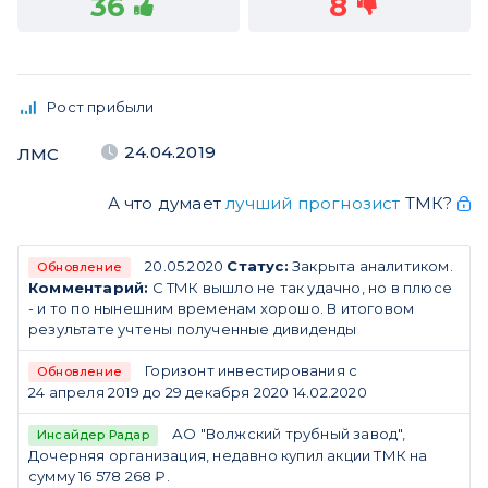
36
8
Рост прибыли
24.04.2019
ЛМС
А что думает
лучший прогнозист
ТМК?
20.05.2020
Статус:
Закрыта аналитиком.
Обновление
Комментарий:
С ТМК вышло не так удачно, но в плюсе
- и то по нынешним временам хорошо. В итоговом
результате учтены полученные дивиденды
Горизонт инвестирования с
Обновление
24 апреля 2019 до 29 декабря 2020 14.02.2020
АО "Волжский трубный завод",
Инсайдер Радар
Дочерняя организация, недавно купил акции ТМК на
сумму 16 578 268 ₽.