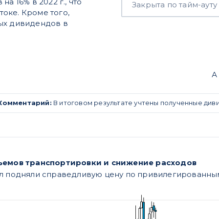
а 16% в 2022 г., что
Закрыта по тайм-ауту
оке. Кроме того,
вых дивидендов в
А
Комментарий:
В итоговом результате учтены полученные див
бъемов транспортировки и снижение расходов
л подняли справедливую цену по привилегированным