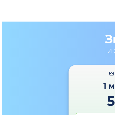
З
и
1 