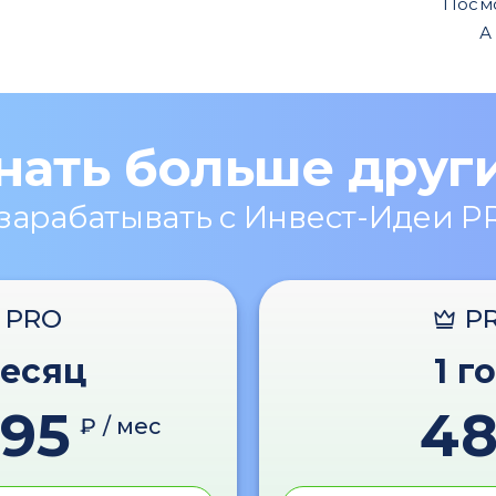
Посм
А
нать больше друг
 зарабатывать с Инвест-Идеи P
PRO
P
месяц
1 г
595
4
₽ / мес