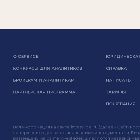
О СЕРВИСЕ
ЮРИДИЧЕСКА
КОНКУРСЫ ДЛЯ АНАЛИТИКОВ
СПРАВКА
БРОКЕРАМ И АНАЛИТИКАМ
НАПИСАТЬ
ПАРТНЕРСКАЯ ПРОГРАММА
ТАРИФЫ
ПОЖЕЛАНИЯ
Вся информация на сайте invest-idei.ru (далее - Сайт) 
совершению сделок с финансовыми инструментами. Вы мо
размещены на сайте invest-idei.ru, являются независимы