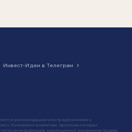
Инвест-Идеи в Телеграм
 является рекомендацией или предложением к
иск. Компании и аналитики, прогнозы которых
 агрегатором информации, размещенной указанными лицами