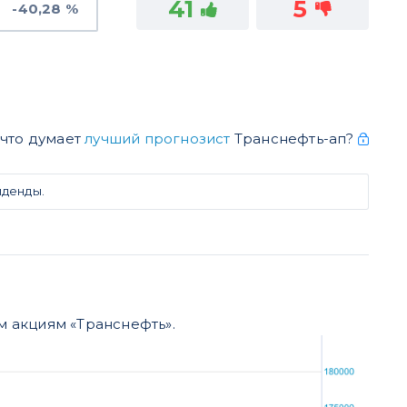
41
5
-40,28 %
 что думает
лучший прогнозист
Транснефть-ап?
иденды.
 акциям «Транснефть».