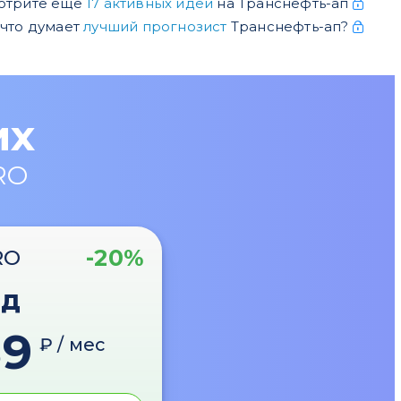
отрите еще
17 активных идеи
на Транснефть-ап
 что думает
лучший прогнозист
Транснефть-ап?
их
RO
-20%
RO
од
89
₽ / мес