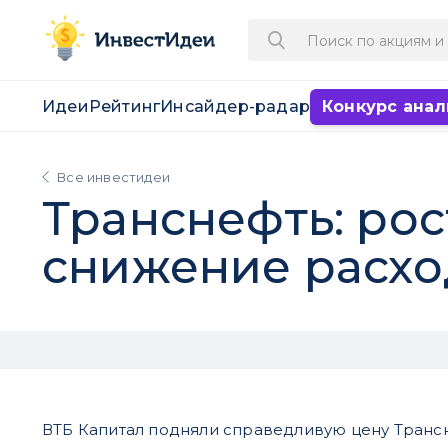
Идеи
Рейтинг
Инсайдер-радар
Конкурс анал
Все инвестидеи
Транснефть: ро
снижение расхо
ВТБ Капитал подняли справедливую цену Транс