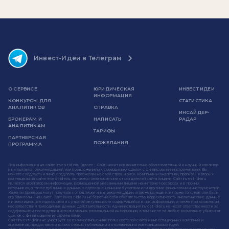
Инвест-Идеи в Телеграм
О СЕРВИСЕ
ЮРИДИЧЕСКАЯ
ИНВЕСТ ИДЕИ
ИНФОРМАЦИЯ
КОНКУРСЫ ДЛЯ
СТАТИСТИКА
АНАЛИТИКОВ
СПРАВКА
ИНСАЙДЕР-
БРОКЕРАМ И
НАПИСАТЬ
РАДАР
АНАЛИТИКАМ
ТАРИФЫ
ПАРТНЕРСКАЯ
ПОЖЕЛАНИЯ
ПРОГРАММА
Вся информация на сайте invest-idei.ru (далее - Сайт) носит исключительно образовательный и научный характер
и не является рекомендацией или предложением к совершению сделок с финансовыми инструментами. Вы
можете следовать или не следовать прогнозам на свой страх и риск. Компании и аналитики, прогнозы которых
размещены на сайте invest-idei.ru, являются независимыми от создателей сайта лицами. Сайт invest-idei.ru
является агрегатором информации, размещенной указанными лицами на интернет-ресурсах и в прочих
источниках, а также публичных данных о сделках с ценными бумагами или другими финансовыми инструментами.
Клиенты брокеров могут получать по подписке иные рекомендации, а также раньше или позже того, как они были
опубликованы на Сайте. Сайт invest-idei.ru не берет на себя обязательство корректировать аналитические данные
и инвестиционные идеи в связи с утратой актуальности содержащейся в них информации, а также при выявлении
несоответствия приводимых данных действительности. Администрация invest-idei.ru не несет ответственности за
содержание и последствия использования размещенной информации, в том числе за любые возможные убытки от
сделок с финансовыми инструментами.
Сайт invest-idei.ru не участвует во взаимоотношениях пользователей сайта и инвестиционных компаний и
аналитиков, предоставляя только сервис публикации и отслеживания инвестиционных идей.