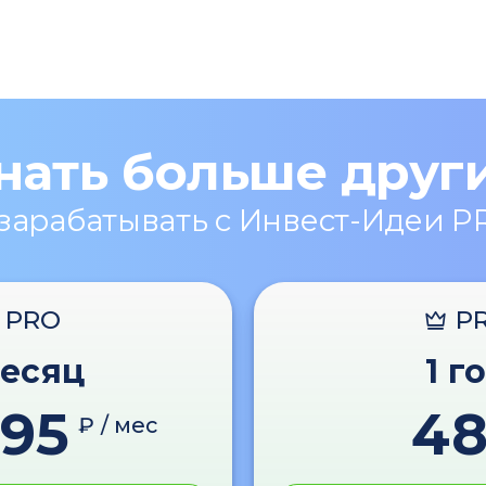
нать больше друг
 зарабатывать с Инвест-Идеи P
PRO
P
месяц
1 г
595
4
₽ / мес