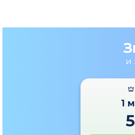
З
и
1 