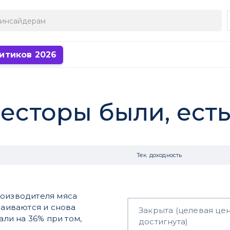
итиков 2026
есторы были, есть
Тек. доходность
роизводителя мяса
чаиваются и снова
Закрыта (целевая це
али на 36% при том,
достигнута)