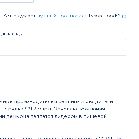
А что думает
лучший прогнозист
Tyson Foods?
 дивиденды
 мире производителей свинины, говядины и
 порядка $21,2 млрд. Основана компания
ий день она является лидером в пищевой
ввиду распространения коронавируса COVID-19,