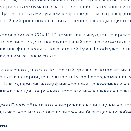
тривать ее бумаги в качестве привлекательного ин
 Tyson Foods в минувшем квартале достигла рекордн
льнейший рост показателя в течение последующих от
коронавируса COVID-19 компания вынужденно времен
в связи с тем, что положительный тест на вирус был 
чшения финансовых показателей Tyson Foods уже пр
твующим каналам сбыта.
и отмечают, что это не первый кризис, с которым им 
зным в истории деятельности Tyson Foods, компании 
о. Благодаря сильному финансовому положению и на
мпании на долгосрочную перспективу являются позит
 Tyson Foods объявила о намерении снизить цены на 
 в частности это стало возможным благодаря возоб
аты