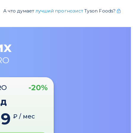
А что думает
лучший прогнозист
Tyson Foods?
их
RO
-20%
RO
од
89
₽ / мес