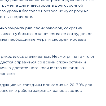
струмента для инвесторов в долгосрочной
ого уровня благодаря возросшему спросу на
четных периодов.
но закрыла ряд своих заводов, сократив
выявлен у большого количества ее сотрудников.
иняла необходимые меры и скорректировала
приходилось сталкиваться. Несмотря на то что он
удастся справиться со всеми сложностями и
личию достаточного количества ликвидных
ивными.
продукцию из говядины примерно на 20–30% для
новлению работы закрытых ранее заводов.