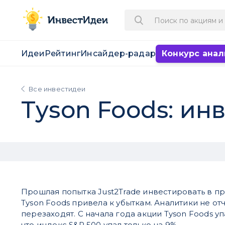
Идеи
Рейтинг
Инсайдер-радар
Конкурс анал
Все инвестидеи
Tyson Foods: инв
Прошлая попытка Just2Trade инвестировать в п
Tyson Foods привела к убыткам. Аналитики не от
перезаходят. С начала года акции Tyson Foods уп
что индекс S&P 500 упал только на 9%.