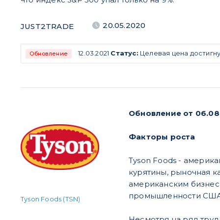
20.05.2020
JUST2TRADE
12.03.2021
Статус:
Целевая цена достигну
Обновление
Обновление от 06.08
Факторы роста
Tyson Foods - америк
курятины, рыночная к
американским бизнесм
промышленности США
Tyson Foods (TSN)
Несмотря на ряд труд