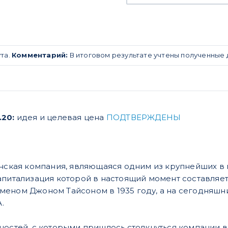
та.
Комментарий:
В итоговом результате учтены полученные
.20:
идея и целевая цена
ПОДТВЕРЖДЕНЫ
анская компания, являющаяся одним из крупнейших в
апитализация которой в настоящий момент составляет
еном Джоном Тайсоном в 1935 году, а на сегодняшн
.
ностей, с которыми пришлось столкнуться компании 