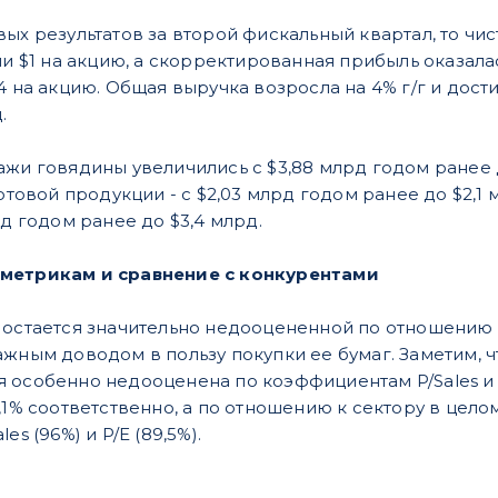
ых результатов за второй фискальный квартал, то чис
ли $1 на акцию, а скорректированная прибыль оказалас
4 на акцию. Общая выручка возросла на 4% г/г и дости
.
жи говядины увеличились с $3,88 млрд годом ранее до
готовой продукции - с $2,03 млрд годом ранее до $2,1
рд годом ранее до $3,4 млрд.
метрикам и сравнение с конкурентами
 остается значительно недооцененной по отношению 
ажным доводом в пользу покупки ее бумаг. Заметим,
 особенно недооценена по коэффициентам P/Sales и 
,1% соответственно, а по отношению к сектору в цел
es (96%) и P/E (89,5%).