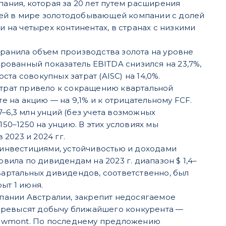
ния, которая за 20 лет путем расширения
шей в мире золотодобывающей компании с долей
на четырех континентах, в странах с низкими
хранила объем производства золота на уровне
ированный показатель EBITDA снизился на 23,7%,
ста совокупных затрат (AISC) на 14,0%.
 затрат привело к сокращению квартальной
е на акцию — на 9,1% и к отрицательному FCF.
–6,3 млн унций (без учета возможных
150–1250 на унцию. В этих условиях мы
2023 и 2024 гг.
инвестициями, устойчивостью и доходами
вила по дивидендам на 2023 г. диапазон $ 1,4–
вартальных дивидендов, соответственно, был
рыт 1 июня.
пании Австралии, закрепит недосягаемое
превысят добычу ближайшего конкурента —
и Newmont. По последнему предложению