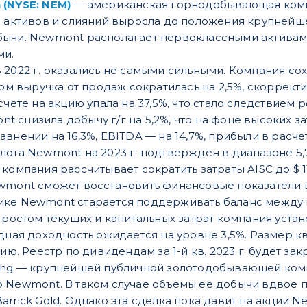
 (NYSE: NEM)
— американская горнодобывающая компа
и активов и слияний выросла до положения крупней
ычи. Newmont располагает первоклассными активами 
ми.
 2022 г. оказались не самыми сильными. Компания со
том выручка от продаж сократилась на 2,5%, скоррект
чете на акцию упала на 37,5%, что стало следствием ро
mont снизила добычу г/г на 5,2%, что на фоне высоких
внении на 16,3%, EBITDA — на 14,7%, прибыли в расчет
лота Newmont на 2023 г. подтвержден в диапазоне 5,7
компания рассчитывает сократить затраты AISC до $ 1
wmont сможет восстановить финансовые показатели в 
ике Newmont старается поддерживать баланс между 
 ростом текущих и капитальных затрат компания устано
ндная доходность ожидается на уровне 3,5%. Размер к
ию. Реестр по дивидендам за 1-й кв. 2023 г. будет зак
ning — крупнейшей публичной золотодобывающей ком
о Newmont. В таком случае объемы ее добычи вдвое 
arrick Gold. Однако эта сделка пока давит на акци