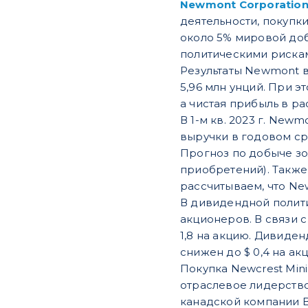
Newmont Corporation
деятельности, покупк
около 5% мировой доб
политическими риска
Результаты Newmont в
5,96 млн унций. При э
а чистая прибыль в рас
В 1-м кв. 2023 г. New
выручки в годовом сра
Прогноз по добыче зо
приобретений). Также 
рассчитываем, что Ne
В дивидендной полит
акционеров. В связи с
1,8 на акцию. Дивиде
снижен до $ 0,4 на акц
Покупка Newcrest Mi
отраслевое лидерств
канадской компании B