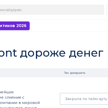
итиков 2026
nt дороже денег
Тек. доходность
пнейших
е слияние с
Закрыта по тайм-ауту
 компании в мировой
онкурентов, пишут