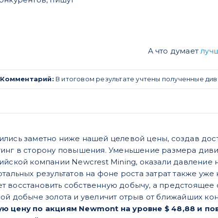
А что думает
луч
.
Комментарий:
В итоговом результате учтены полученные див
лись заметно ниже нашей целевой цены, создав дост
инг в сторону повышения. Уменьшение размера дивид
ийской компании Newcrest Mining, оказали давление н
тальных результатов на фоне роста затрат также уже 
 восстановить собственную добычу, а предстоящее с
ой добыче золота и увеличит отрыв от ближайших ко
ю цену по акциям Newmont на уровне $ 48,88 и по