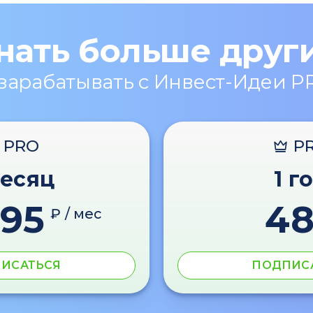
нать больше друг
 зарабатывать с Инвест-Идеи P
PRO
P
месяц
1 г
595
4
₽ / мес
ИСАТЬСЯ
ПОДПИС