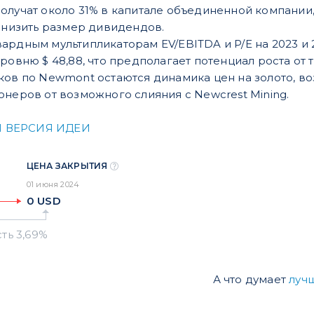
олучат около 31% в капитале объединенной компании,
 снизить размер дивидендов.
ардным мультипликаторам EV/EBITDA и P/E на 2023 и 2
ровню $ 48,88, что предполагает потенциал роста от т
ков по Newmont остаются динамика цен на золото, в
онеров от возможного слияния с Newcrest Mining.
 ВЕРСИЯ ИДЕИ
ЦЕНА ЗАКРЫТИЯ
01 июня 2024
0
USD
А что думает
луч