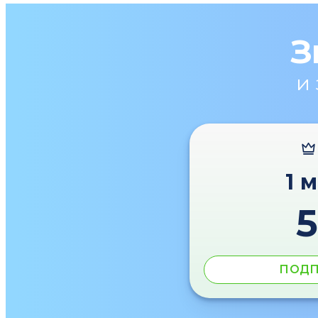
З
и
1 
ПОДП