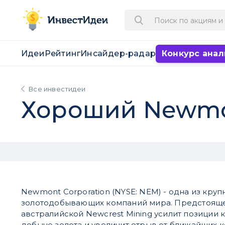
Идеи
Рейтинг
Инсайдер-радар
Конкурс анал
Все инвестидеи
Хороший Newmo
Newmont Corporation (NYSE: NEM) - одна из кру
золотодобывающих компаний мира. Предстояще
австралийской Newcrest Mining усилит позиции
добыче золота и увеличит отрыв от ближайших к