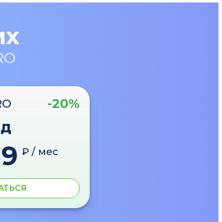
их
RO
-20%
RO
од
89
₽ / мес
АТЬСЯ