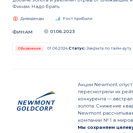
Финам. Надо брать
Дивиденды
Рост прибыли
01.06.2023
ФИНАМ
01.06.2024
Статус:
Закрыта по тайм-ауту
Обновление
Акции Newmont опусти
пересмотрели их рейт
конкурента — австрал
золота. Снижение квар
Newmont рассчитывает
компании № 1 в миров
Мы сохраняем целеву