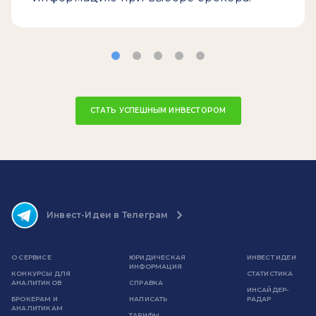
СТАТЬ УСПЕШНЫМ ИНВЕСТОРОМ
Инвест-Идеи в Телеграм
О СЕРВИСЕ
ЮРИДИЧЕСКАЯ
ИНВЕСТ ИДЕИ
ИНФОРМАЦИЯ
КОНКУРСЫ ДЛЯ
СТАТИСТИКА
АНАЛИТИКОВ
СПРАВКА
ИНСАЙДЕР-
БРОКЕРАМ И
НАПИСАТЬ
РАДАР
АНАЛИТИКАМ
ТАРИФЫ