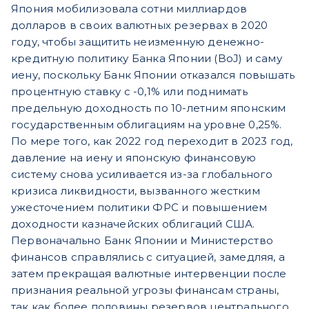
Япония мобилизовала сотни миллиардов
долларов в своих валютных резервах в 2020
году, чтобы защитить неизменную денежно-
кредитную политику Банка Японии (BoJ) и саму
иену, поскольку Банк Японии отказался повышать
процентную ставку с -0,1% или поднимать
предельную доходность по 10-летним японским
государственным облигациям на уровне 0,25%.
По мере того, как 2022 год переходит в 2023 год,
давление на иену и японскую финансовую
систему снова усиливается из-за глобального
кризиса ликвидности, вызванного жестким
ужесточением политики ФРС и повышением
доходности казначейских облигаций США.
Первоначально Банк Японии и Министерство
финансов справлялись с ситуацией, замедляя, а
затем прекращая валютные интервенции после
признания реальной угрозы финансам страны,
так как более половины резервов центрального