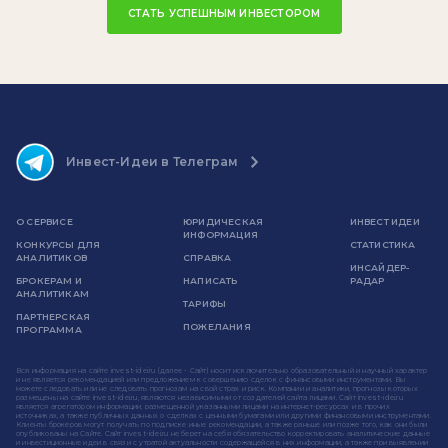
СТАТЬ УСПЕШНЫМ ИНВЕСТОРОМ
Инвест-Идеи в Телеграм
О СЕРВИСЕ
ЮРИДИЧЕСКАЯ
ИНВЕСТ ИДЕИ
ИНФОРМАЦИЯ
КОНКУРСЫ ДЛЯ
СТАТИСТИКА
АНАЛИТИКОВ
СПРАВКА
ИНСАЙДЕР-
БРОКЕРАМ И
НАПИСАТЬ
РАДАР
АНАЛИТИКАМ
ТАРИФЫ
ПАРТНЕРСКАЯ
ПОЖЕЛАНИЯ
ПРОГРАММА
Вся информация на сайте invest-idei.ru (далее - Сайт) носит исключительно образовательный и научный характер
и не является рекомендацией или предложением к совершению сделок с финансовыми инструментами. Вы
можете следовать или не следовать прогнозам на свой страх и риск. Компании и аналитики, прогнозы которых
размещены на сайте invest-idei.ru, являются независимыми от создателей сайта лицами. Сайт invest-idei.ru
является агрегатором информации, размещенной указанными лицами на интернет-ресурсах и в прочих
источниках, а также публичных данных о сделках с ценными бумагами или другими финансовыми инструментами.
Клиенты брокеров могут получать по подписке иные рекомендации, а также раньше или позже того, как они были
опубликованы на Сайте. Сайт invest-idei.ru не берет на себя обязательство корректировать аналитические данные
и инвестиционные идеи в связи с утратой актуальности содержащейся в них информации, а также при выявлении