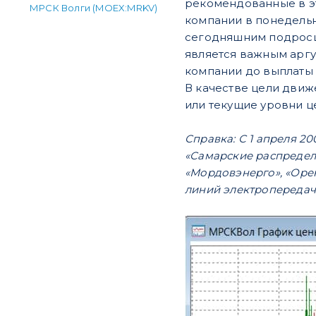
рекомендованные в эт
МРСК Волги (MOEX:MRKV)
компании в понедель
сегодняшним подросши
является важным аргу
компании до выплаты
В качестве цели движе
или текущие уровни ц
Справка: С 1 апреля 
«Самарские распредели
«Мордовэнерго», «Орен
линий электропередачи