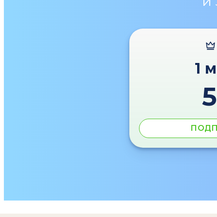
и
1 
ПОДП