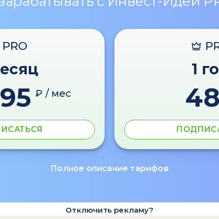
 зарабатывать с Инвест-Идеи P
PRO
P
месяц
1 г
595
4
₽ / мес
ИСАТЬСЯ
ПОДПИС
Полное описание тарифов
Отключить рекламу?