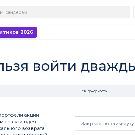
итиков 2026
ельзя войти дважд
Тек. доходность
портфели акции
 по сути идея
Закрыта по тайм-ауту
кального возврата
менту дивидендной