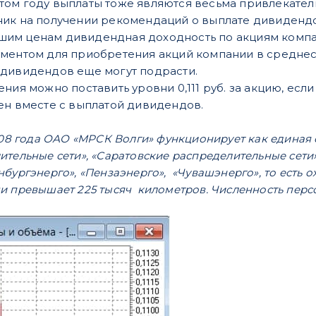
ом году выплаты тоже являются весьма привлекател
ник на получении рекомендаций о выплате дивиденд
м ценам дивидендная доходность по акциям компани
ментом для приобретения акций компании в среднес
 дивидендов еще могут подрасти.
ния можно поставить уровни 0,111 руб. за акцию, есл
ен вместе с выплатой дивидендов.
2008 года ОАО «МРСК Волги» функционирует как единая
тельные сети», «Саратовские распределительные сети»
бургэнерго», «Пензаэнерго», «Чувашэнерго», то есть 
 превышает 225 тысяч километров. Численность персон