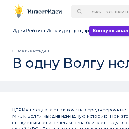
Идеи
Рейтинг
Инсайдер-радар
Конкурс анал
Все инвестидеи
В одну Волгу н
ЦЕРИХ предлагают включить в среднесрочные 
МРСК Волги как дивидендную историю. При этом
спекулятивная и целевая цена близкая - ждут ло
акций МРСК Волги к годовым максимумам к мо