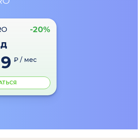
RO
-20%
RO
од
89
₽ / мес
АТЬСЯ