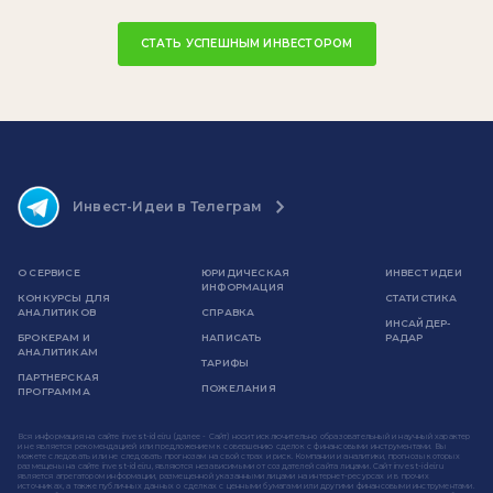
СТАТЬ УСПЕШНЫМ ИНВЕСТОРОМ
Инвест-Идеи в Телеграм
О СЕРВИСЕ
ЮРИДИЧЕСКАЯ
ИНВЕСТ ИДЕИ
ИНФОРМАЦИЯ
КОНКУРСЫ ДЛЯ
СТАТИСТИКА
АНАЛИТИКОВ
СПРАВКА
ИНСАЙДЕР-
БРОКЕРАМ И
НАПИСАТЬ
РАДАР
АНАЛИТИКАМ
ТАРИФЫ
ПАРТНЕРСКАЯ
ПОЖЕЛАНИЯ
ПРОГРАММА
Вся информация на сайте invest-idei.ru (далее - Сайт) носит исключительно образовательный и научный характер
и не является рекомендацией или предложением к совершению сделок с финансовыми инструментами. Вы
можете следовать или не следовать прогнозам на свой страх и риск. Компании и аналитики, прогнозы которых
размещены на сайте invest-idei.ru, являются независимыми от создателей сайта лицами. Сайт invest-idei.ru
является агрегатором информации, размещенной указанными лицами на интернет-ресурсах и в прочих
источниках, а также публичных данных о сделках с ценными бумагами или другими финансовыми инструментами.