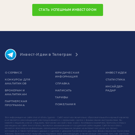
СТАТЬ УСПЕШНЫМ ИНВЕСТОРОМ
Инвест-Идеи в Телеграм
О СЕРВИСЕ
ЮРИДИЧЕСКАЯ
ИНВЕСТ ИДЕИ
ИНФОРМАЦИЯ
КОНКУРСЫ ДЛЯ
СТАТИСТИКА
АНАЛИТИКОВ
СПРАВКА
ИНСАЙДЕР-
БРОКЕРАМ И
НАПИСАТЬ
РАДАР
АНАЛИТИКАМ
ТАРИФЫ
ПАРТНЕРСКАЯ
ПОЖЕЛАНИЯ
ПРОГРАММА
Вся информация на сайте invest-idei.ru (далее - Сайт) носит исключительно образовательный и научный характер
и не является рекомендацией или предложением к совершению сделок с финансовыми инструментами. Вы
можете следовать или не следовать прогнозам на свой страх и риск. Компании и аналитики, прогнозы которых
размещены на сайте invest-idei.ru, являются независимыми от создателей сайта лицами. Сайт invest-idei.ru
является агрегатором информации, размещенной указанными лицами на интернет-ресурсах и в прочих
источниках, а также публичных данных о сделках с ценными бумагами или другими финансовыми инструментами.
Клиенты брокеров могут получать по подписке иные рекомендации, а также раньше или позже того, как они были