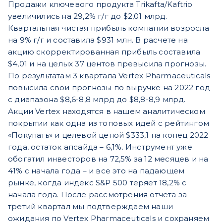
Продажи ключевого продукта Trikafta/Kaftrio
увеличились на 29,2% г/г до $2,01 млрд.
Квартальная чистая прибыль компании возросла
на 9% г/г и составила $931 млн. В расчете на
акцию скорректированная прибыль составила
$4,01 и на целых 37 центов превысила прогнозы.
По результатам 3 квартала Vertex Pharmaceuticals
повысила свои прогнозы по выручке на 2022 год
с диапазона $8,6-8,8 млрд до $8,8-8,9 млрд.
Акции Vertex находятся в нашем аналитическом
покрытии как одна из топовых идей с рейтингом
«Покупать» и целевой ценой $333,1 на конец 2022
года, остаток апсайда – 6,1%. Инструмент уже
обогатил инвесторов на 72,5% за 12 месяцев и на
41% с начала года – и все это на падающем
рынке, когда индекс S&P 500 теряет 18,2% с
начала года. После рассмотрения отчета за
третий квартал мы подтверждаем наши
ожидания по Vertex Pharmaceuticals и сохраняем