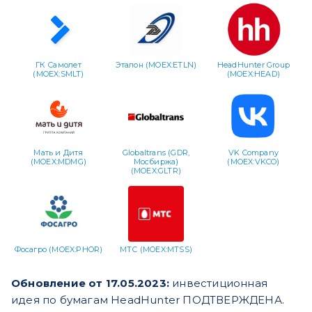
ГК Самолет
Эталон (MOEX:ETLN)
HeadHunter Group
(MOEX:SMLT)
(MOEX:HEAD)
Мать и Дитя
Globaltrans (GDR,
VK Company
(MOEX:MDMG)
Мосбиржа)
(MOEX:VKCO)
(MOEX:GLTR)
Фосагро (MOEX:PHOR)
МТС (MOEX:MTSS)
Обновление от 17.05.2023:
инвестиционная
идея
по бумагам
HeadHunter
ПОДТВЕРЖДЕНА.