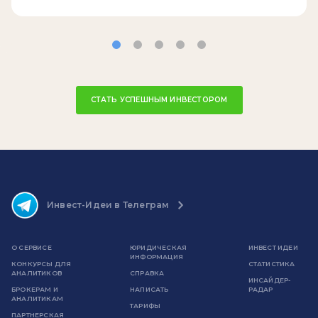
СТАТЬ УСПЕШНЫМ ИНВЕСТОРОМ
Инвест-Идеи в Телеграм
О СЕРВИСЕ
ЮРИДИЧЕСКАЯ
ИНВЕСТ ИДЕИ
ИНФОРМАЦИЯ
КОНКУРСЫ ДЛЯ
СТАТИСТИКА
АНАЛИТИКОВ
СПРАВКА
ИНСАЙДЕР-
БРОКЕРАМ И
НАПИСАТЬ
РАДАР
АНАЛИТИКАМ
ТАРИФЫ
ПАРТНЕРСКАЯ