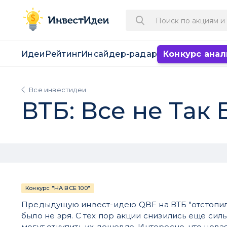
Идеи
Рейтинг
Инсайдер-радар
Конкурс анал
Все инвестидеи
ВТБ: Все не Так
Конкурс "НА ВСЕ 100"
Предыдущую инвест-идею QBF на ВТБ "отстопило
было не зря. С тех пор акции снизились еще сил
могут откупить их дешевле. Интересно, что нов