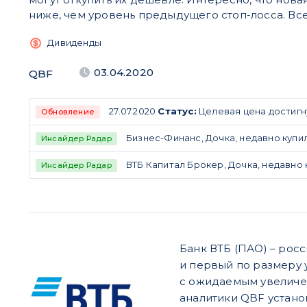
ниже, чем уровень предыдущего стоп-лосса. Все
Дивиденды
03.04.2020
QBF
27.07.2020
Статус:
Целевая цена достигн
Обновление
Бизнес-Финанс, Дочка, недавно купил 
Инсайдер Радар
ВТБ Капитал Брокер, Дочка, недавно к
Инсайдер Радар
Банк ВТБ (ПАО) – рос
и первый по размеру у
с ожидаемым увеличе
аналитики QBF установ