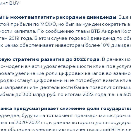
инг BUY.
а ВТБ может выплатить рекордные дивиденды
. Еще
стой прибыли по МСФО, но был вынужден сократить 
ности капитала. По сообщению главы ВТБ Андрея Кост
гам 2019 года. В этом случае годовой дивиденд по о
щих ценах обеспечивает инвесторам более 10% дивиде
овую стратегию развития до 2022 года.
В рамках но
ес-модели в части удовлетворенности клиентов услу
вовать увеличение роли цифровых каналов во взаимод
продаж станут цифровыми и не потребуют визита клие
 направлениям деятельности банка позволит оптими
ибыль до 300 млрд руб. по итогам 2022 года, т.е. на 5
анка предусматривает снижение доли государства 
дведев, будучи на тот момент премьер- министром 
ка на 2020-2022 гг., в рамках которого доля государст
пособствовать увеличению количества акций ВТБ в с