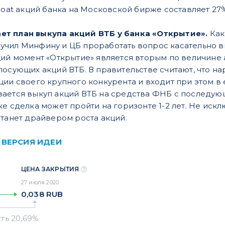
loat акций банка на Московской бирже составляет 27%
т план выкупа акций ВТБ у банка «Открытие».
Как
чил Минфину и ЦБ проработать вопрос касательно вы
щий момент «Открытие» является вторым по величине 
лосующих акций ВТБ. В правительстве считают, что на
ии своего крупного конкурента и входит при этом в 
ается выкуп акций ВТБ на средства ФНБ с последую
е сделка может пройти на горизонте 1-2 лет. Не искл
станет драйвером роста акций.
 ВЕРСИЯ ИДЕИ
ЦЕНА ЗАКРЫТИЯ
27 июля 2020
0,038
RUB