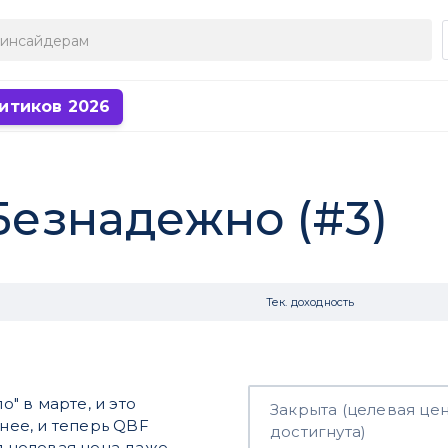
итиков 2026
 Безнадежно (#3)
Тек. доходность
" в марте, и это
Закрыта (целевая це
ьнее, и теперь QBF
достигнута)
ая целевая цена даже