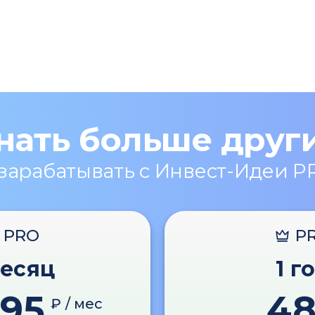
нать больше друг
 зарабатывать с Инвест-Идеи P
PRO
P
месяц
1 г
595
4
₽ / мес