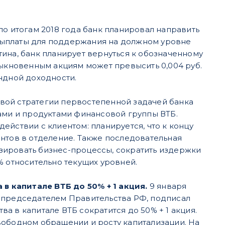
 по итогам 2018 года банк планировал направить
выплаты для поддержания на должном уровне
ина, банк планирует вернуться к обозначенному
быкновенным акциям может превысить 0,004 руб.
ндной доходности.
вой стратегии первостепенной задачей банка
гами и продуктами финансовой группы ВТБ.
ействии с клиентом: планируется, что к концу
нтов в отделение. Также последовательная
зировать бизнес-процессы, сократить издержки
0% относительно текущих уровней.
в капитале ВТБ до 50% + 1 акция.
9 января
и председателем Правительства РФ, подписал
ва в капитале ВТБ сократится до 50% + 1 акция.
вободном обращении и росту капитализации. На