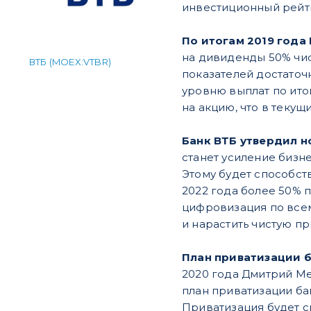
инвестиционный рейт
По итогам 2019 год
на дивиденды 50% чи
ВТБ (MOEX:VTBR)
показателей достаточ
уровню выплат по ито
на акцию, что в теку
Банк ВТБ утвердил н
станет усиление бизн
Этому будет способст
2022 года более 50% 
цифровизация по всем
и нарастить чистую пр
План приватизации б
2020 года Дмитрий Ме
план приватизации бан
Приватизация будет с