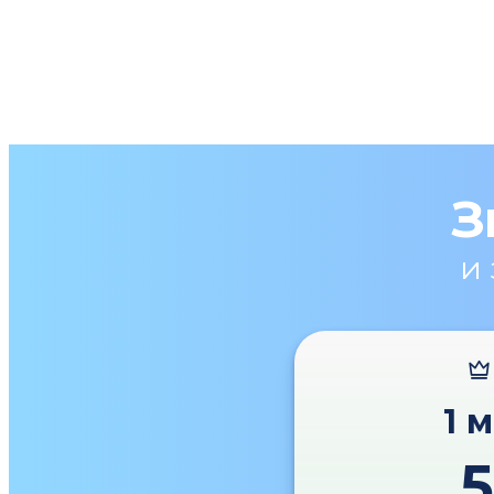
З
и
1 