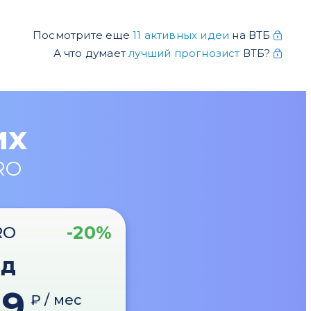
Посмотрите еще
11 активных идеи
на ВТБ
А что думает
лучший прогнозист
ВТБ?
их
RO
-20%
RO
од
89
₽ / мес