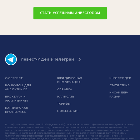
СТАТЬ УСПЕШНЫМ ИНВЕСТОРОМ
Инвест-Идеи в Телеграм
О СЕРВИСЕ
ЮРИДИЧЕСКАЯ
ИНВЕСТ ИДЕИ
ИНФОРМАЦИЯ
КОНКУРСЫ ДЛЯ
СТАТИСТИКА
АНАЛИТИКОВ
СПРАВКА
ИНСАЙДЕР-
БРОКЕРАМ И
НАПИСАТЬ
РАДАР
АНАЛИТИКАМ
ТАРИФЫ
ПАРТНЕРСКАЯ
ПОЖЕЛАНИЯ
ПРОГРАММА
Вся информация на сайте invest-idei.ru (далее - Сайт) носит исключительно образовательный и научный характер
и не является рекомендацией или предложением к совершению сделок с финансовыми инструментами. Вы
можете следовать или не следовать прогнозам на свой страх и риск. Компании и аналитики, прогнозы которых
размещены на сайте invest-idei.ru, являются независимыми от создателей сайта лицами. Сайт invest-idei.ru
является агрегатором информации, размещенной указанными лицами на интернет-ресурсах и в прочих
источниках, а также публичных данных о сделках с ценными бумагами или другими финансовыми инструментами.