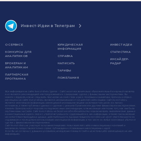
Инвест-Идеи в Телеграм
О СЕРВИСЕ
ЮРИДИЧЕСКАЯ
ИНВЕСТ ИДЕИ
ИНФОРМАЦИЯ
КОНКУРСЫ ДЛЯ
СТАТИСТИКА
АНАЛИТИКОВ
СПРАВКА
ИНСАЙДЕР-
БРОКЕРАМ И
НАПИСАТЬ
РАДАР
АНАЛИТИКАМ
ТАРИФЫ
ПАРТНЕРСКАЯ
ПОЖЕЛАНИЯ
ПРОГРАММА
Вся информация на сайте invest-idei.ru (далее - Сайт) носит исключительно образовательный и научный характер
и не является рекомендацией или предложением к совершению сделок с финансовыми инструментами. Вы
можете следовать или не следовать прогнозам на свой страх и риск. Компании и аналитики, прогнозы которых
размещены на сайте invest-idei.ru, являются независимыми от создателей сайта лицами. Сайт invest-idei.ru
является агрегатором информации, размещенной указанными лицами на интернет-ресурсах и в прочих
источниках, а также публичных данных о сделках с ценными бумагами или другими финансовыми инструментами.
Клиенты брокеров могут получать по подписке иные рекомендации, а также раньше или позже того, как они были
опубликованы на Сайте. Сайт invest-idei.ru не берет на себя обязательство корректировать аналитические данные
и инвестиционные идеи в связи с утратой актуальности содержащейся в них информации, а также при выявлении
несоответствия приводимых данных действительности. Администрация invest-idei.ru не несет ответственности за
содержание и последствия использования размещенной информации, в том числе за любые возможные убытки от
сделок с финансовыми инструментами.
Сайт invest-idei.ru не участвует во взаимоотношениях пользователей сайта и инвестиционных компаний и
аналитиков, предоставляя только сервис публикации и отслеживания инвестиционных идей.
Если Вы не согласны с данными условиями, немедленно покиньте Сайт и не используйте размещенную на нем
информацию.