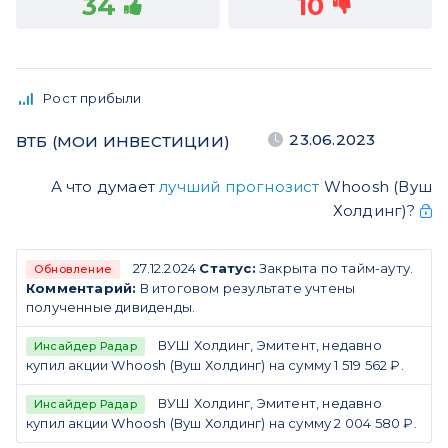
34
10
Рост прибыли
23.06.2023
ВТБ (МОИ ИНВЕСТИЦИИ)
А что думает
лучший прогнозист
Whoosh (Вуш
Холдинг)?
27.12.2024
Статус:
Закрыта по тайм-ауту.
Обновление
Комментарий:
В итоговом результате учтены
полученные дивиденды.
ВУШ Холдинг, Эмитент, недавно
Инсайдер Радар
купил акции Whoosh (Вуш Холдинг) на сумму 1 519 562 ₽.
ВУШ Холдинг, Эмитент, недавно
Инсайдер Радар
купил акции Whoosh (Вуш Холдинг) на сумму 2 004 580 ₽.