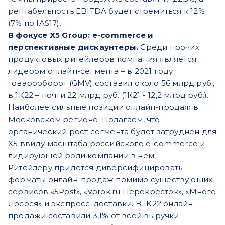
рентабельность EBITDA будет стремиться к 12%
(7% по IAS17).
В фокусе X5 Group: e-commerce и
перспективные дискаунтеры.
Среди прочих
продуктовых ритейлеров компания является
лидером онлайн-сегмента – в 2021 году
товарооборот (GMV) составил около 56 млрд руб.,
в 1К22 – почти 22 млрд руб. (1К21 - 12,2 млрд руб.).
Наиболее сильные позиции онлайн-продаж в
Московском регионе. Полагаем, что
органический рост сегмента будет затруднен для
X5 ввиду масштаба российского e-commercе и
лидирующей роли компании в нем.
Ритейлеру придется диверсифицировать
форматы онлайн-продаж помимо существующих
сервисов «5Post», «Vprok.ru Перекресток», «Много
Лосося» и экспресс-доставки. В 1К22 онлайн-
продажи составили 3,1% от всей выручки