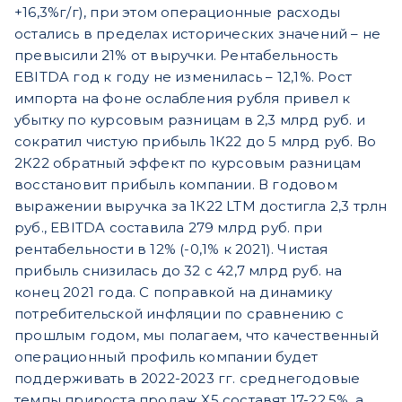
+16,3%г/г), при этом операционные расходы
остались в пределах исторических значений – не
превысили 21% от выручки. Рентабельность
EBITDA год к году не изменилась – 12,1%. Рост
импорта на фоне ослабления рубля привел к
убытку по курсовым разницам в 2,3 млрд руб. и
сократил чистую прибыль 1К22 до 5 млрд руб. Во
2К22 обратный эффект по курсовым разницам
восстановит прибыль компании. В годовом
выражении выручка за 1К22 LTM достигла 2,3 трлн
руб., EBITDA составила 279 млрд руб. при
рентабельности в 12% (-0,1% к 2021). Чистая
прибыль снизилась до 32 с 42,7 млрд руб. на
конец 2021 года. С поправкой на динамику
потребительской инфляции по сравнению с
прошлым годом, мы полагаем, что качественный
операционный профиль компании будет
поддерживать в 2022-2023 гг. среднегодовые
темпы прироста продаж X5 составят 17-22,5%, а