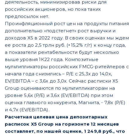
деятельность, минимизировав риски для
российских акционеров, но пока таких
предпосылок нет.
Проинфляционный рост цен на продукты питания
дополнительно «подстегнет» рост выручки и
доходов X5 в 2022 году. В своих оценках мы ждем
ее роста до 2,5 трлн руб. (+15,2% г/г) к концу года,
а показатели рентабельности будут несколько
выше уровня 1К22 года. Композитные
мультипликаторы российских FMCG-ритейлеров с
начала года снизились – P/E с 25,3х до 14,0х,
EV/EBITDA – с 3,6х до 3,0х. Сейчас расписки X5
Group оцениваются по мультипликаторам на
уровне 5,6х (P/E) и 3,6х (EV/EBITDA) при этом
оценка главного конкурента, Магнита, - 7,8х (P/E)
и 4,7х (EV/EBITDA).
Расчетная целевая цена депозитарных
расписок X5 Group на горизонте 12 месяцев
составляет, по нашей оценке, 1 249,8 руб., что