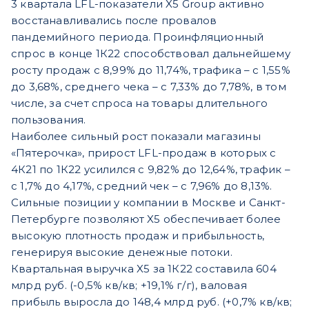
3 квартала LFL-показатели X5 Group активно
восстанавливались после провалов
пандемийного периода. Проинфляционный
спрос в конце 1К22 способствовал дальнейшему
росту продаж с 8,99% до 11,74%, трафика – с 1,55%
до 3,68%, среднего чека – с 7,33% до 7,78%, в том
числе, за счет спроса на товары длительного
пользования.
Наиболее сильный рост показали магазины
«Пятерочка», прирост LFL-продаж в которых с
4К21 по 1К22 усилился с 9,82% до 12,64%, трафик –
с 1,7% до 4,17%, средний чек – с 7,96% до 8,13%.
Cильные позиции у компании в Москве и Санкт-
Петербурге позволяют X5 обеспечивает более
высокую плотность продаж и прибыльность,
генерируя высокие денежные потоки.
Квартальная выручка X5 за 1К22 составила 604
млрд руб. (-0,5% кв/кв; +19,1% г/г), валовая
прибыль выросла до 148,4 млрд руб. (+0,7% кв/кв;