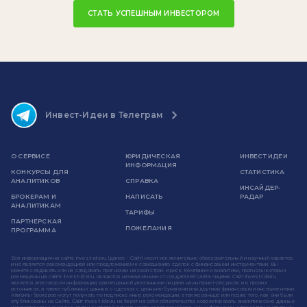
СТАТЬ УСПЕШНЫМ ИНВЕСТОРОМ
Инвест-Идеи в Телеграм
О СЕРВИСЕ
ЮРИДИЧЕСКАЯ
ИНВЕСТ ИДЕИ
ИНФОРМАЦИЯ
КОНКУРСЫ ДЛЯ
СТАТИСТИКА
АНАЛИТИКОВ
СПРАВКА
ИНСАЙДЕР-
БРОКЕРАМ И
НАПИСАТЬ
РАДАР
АНАЛИТИКАМ
ТАРИФЫ
ПАРТНЕРСКАЯ
ПОЖЕЛАНИЯ
ПРОГРАММА
Вся информация на сайте invest-idei.ru (далее - Сайт) носит исключительно образовательный и научный характер
и не является рекомендацией или предложением к совершению сделок с финансовыми инструментами. Вы
можете следовать или не следовать прогнозам на свой страх и риск. Компании и аналитики, прогнозы которых
размещены на сайте invest-idei.ru, являются независимыми от создателей сайта лицами. Сайт invest-idei.ru
является агрегатором информации, размещенной указанными лицами на интернет-ресурсах и в прочих
источниках, а также публичных данных о сделках с ценными бумагами или другими финансовыми инструментами.
Клиенты брокеров могут получать по подписке иные рекомендации, а также раньше или позже того, как они были
опубликованы на Сайте. Сайт invest-idei.ru не берет на себя обязательство корректировать аналитические данные