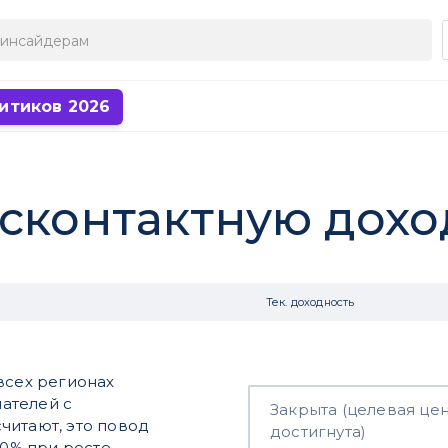
итиков 2026
есконтактную дохо
Тек. доходность
всех регионах
пателей с
Закрыта (целевая це
читают, это повод
достигнута)
20% при росте