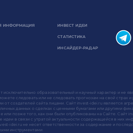
Я ИНФОРМАЦИЯ
ИНВЕСТ ИДЕИ
СТАТИСТИКА
ИНСАЙДЕР-РАДАР
носит исключительно образовательный и научный характер и не
жете следовать или не следовать прогнозам на свой страх и р
ми от создателей сайта лицами. Сайт invest-idei.ru является
убличных данных о сделках с ценными бумагами или другими ф
 или позже того, как они были опубликованы на Сайте. Сайт inv
 идеи в связи с утратой актуальности содержащейся в них ин
vest-idei.ru не несет ответственности за содержание и после
выми инструментами.