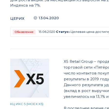
Индекса на 7%.
13.04.2020
ЦЕРИХ
15.06.2020
Статус:
Целевая цена достигн
Обновление
Х5 Retail Group – пр
торговой сети «Пятёр
число контактов поку
результаты в 2019 год
Данного результата уд
(вклад в рост выручки
увеличилось на 13,1% и
КЦ ИКС 5 (MOEX:X5)
В последнее время се