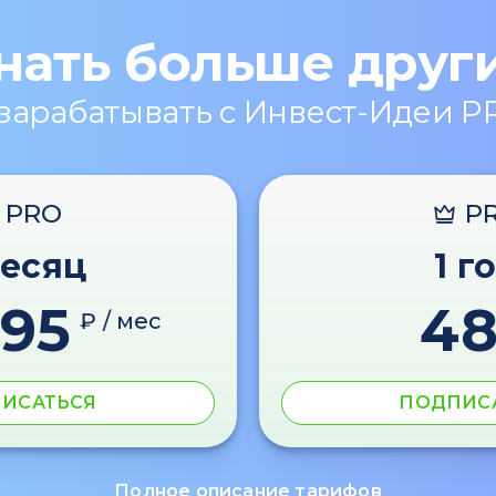
нать больше друг
 зарабатывать с Инвест-Идеи P
PRO
P
месяц
1 г
595
4
₽ / мес
ИСАТЬСЯ
ПОДПИС
Полное описание тарифов