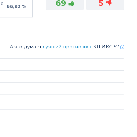
69
5
на
66,92 %
А что думает
лучший прогнозист
КЦ ИКС 5?