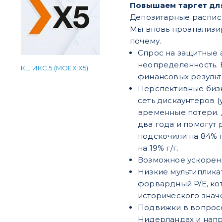
​​Повышаем таргет дл
Депозитарные расписк
Мы вновь проанализир
почему.
Спрос на защитные 
неопределенность. 
КЦ ИКС 5 (MOEX:X5)
финансовых результа
Перспективные бизн
сеть дискаунтеров (
временные потери. 
два года и помогут
подскочили на 84% г
на 19% г/г.
Возможное ускорени
Низкие мультипликат
форвардный P/E, кот
исторического знач
Подвижки в вопросе
Нидерландах и напр