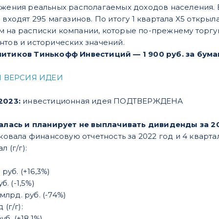
ижения реальных располагаемых доходов населения. 
 входят 295 магазинов. По итогу 1 квартала X5 откры
м на расписки компании, которые по-прежнему торгу
нтов и исторических значений.
литиков Тинькофф Инвестиций — 1 900 руб. за бума
 ВЕРСИЯ ИДЕИ
2023:
инвестиционная идея ПОДТВЕРЖДЕНА
талась
и планирует не выплачивать дивиденды за 2
иковала финансовую отчетность за 2022 год и 4 кварта
 (г/г):
руб. (+16,3%)
. (-1,5%)
млрд. руб. (-74%)
(г/г):
б. (+18,1%)