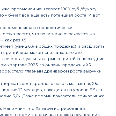
уже превысили наш таргет 1900 руб./бумагу.
 у бумаг все еще есть потенциал роста. И вот
экономическая и геополитическая
резко растет, что позитивно отражается на
 как раз X5.
гмент (уже 2,6% в общих продажах) и расширять
сть ритейлера может снижаться, но это
та очень актуальны на рынке ритейла последние
ом квартале 2023-го онлайн-продажи у X5
нтеров, стало главным драйвером роста выручки
держать рост среднего чека в магазинах X5.
ледние 12 месяцев, находится на уровне 9,5x, а
ровне 5,6х. Даже первый показатель сейчас ниже
. Напомним, что X5 зарегистрирована в
ожет, потому что сначала должна осуществить