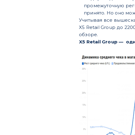
промежуточную реги
принято. Но оно мо
Учитывая все вышеска
X5 Retail Group до 22
обзоре.
X5 Retail Group — од