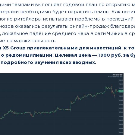
ми темпами выполняет годовой план по открытию ма
нтерами необходимо будет нарастить темпы. Как поз
ногие ритейлеры испытывают проблемы в последний 
озов оказались результаты онлайн-продаж благодаря
, локальное падение среднего чека в сети Чижик в ср
ие на маржинальность.
 X5 Group привлекательными для инвестиций, к то
о редомицилиации. Целевая цена — 1900 руб. за б
 подробного изучения всех вводных.