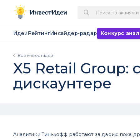
Идеи
Рейтинг
Инсайдер-радар
Конкурс анал
Все инвестидеи
X5 Retail Group:
дискаунтере
Аналитики Тинькофф работают за двоих: пока др