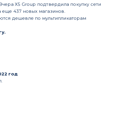
Вчера X5 Group подтвердила покупку сети
ла еще 437 новых магазинов.
ются дешевле по мультипликаторам
гу.
022 год
л.