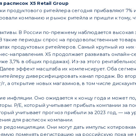
я расписок X5 Retail Group
и продуктового ритейлера сегодня прибавляют 7% и 
овали компанию и рынок ритейла и пришли к тому, что
активы. В России по-прежнему наблюдается высокая 
В такие периоды спрос на продовольственные товары 
тах продуктовых ритейлеров. Самый крупный из них —
ес-направления. X5 продолжает развивать онлайн-се
уже 3,7% в общих продажах). Из-за этого рентабельно
Далее эффект масштаба их компенсирует. Оба сегмен
 ритейлеру диверсифицировать канал продаж. Во втор
/г, а открытие новых магазинов, в том числе дискау
е инфляции. Оно ожидается к концу года и может под
оры. P/E, который учитывает прибыль компании за пос
орый учитывает прогноз прибыли за 2023 год, — на у
ения для расписок компании.
 редомициляции. Они могут дать импульс котировкам
ямую поменять регистрацию на российскую пока не м