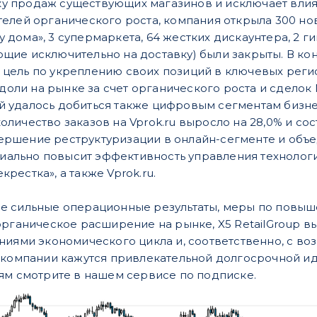
у продаж существующих магазинов и исключает влиян
телей органического роста, компания открыла 300 но
 дома», 3 супермаркета, 64 жестких дискаунтера, 2 г
ющие исключительно на доставку) были закрыты. В ко
 цель по укреплению своих позиций в ключевых регио
оли на рынке за счет органического роста и сделок
й удалось добиться также цифровым сегментам бизнес
к, количество заказов на Vprok.ru выросло на 28,0% и со
ершение реструктуризации в онлайн-сегменте и объ
енциально повысит эффективность управления техноло
крестка», а также Vprok.ru.
е сильные операционные результаты, меры по повы
органическое расширение на рынке, X5 RetailGroup 
ниями экономического цикла и, соответственно, с во
и компании кажутся привлекательной долгосрочной и
ям смотрите в нашем сервисе по подписке.