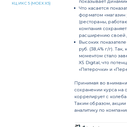
показывает динамик
КЦ ИКС 5 (MOEX:X5)
Что касается показа
форматом «магазин у
(рестораны, работа
компания сохраняет
расширению своей д
Высоких показателе
руб. (38,4% г/г). Та
моментом стало зав
X5 Digital, что пот
«Пятерочки» и «Пере
Принимая во внимани
сохранении курса на 
коррелирует с колеба
Таким образом, акци
аналитику по компани