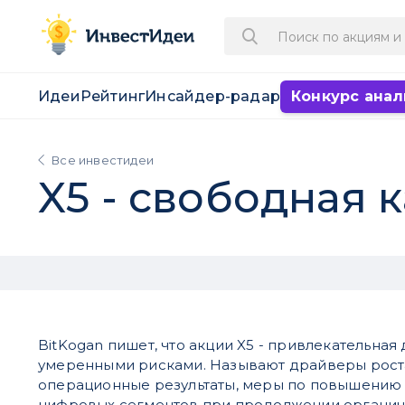
Идеи
Рейтинг
Инсайдер-радар
Конкурс анал
Все инвестидеи
X5 - свободная 
BitKogan пишет, что акции X5 - привлекательная
умеренными рисками. Называют драйверы рост
операционные результаты, меры по повышению
цифровых сегментов при продолжении органич