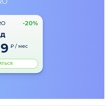
RO
-20%
RO
од
89
₽ / мес
АТЬСЯ