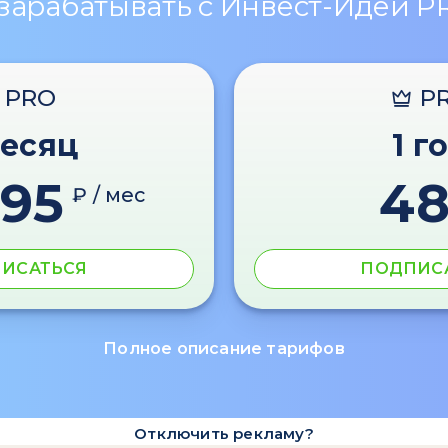
 зарабатывать с Инвест-Идеи P
PRO
P
месяц
1 г
595
4
₽ / мес
ИСАТЬСЯ
ПОДПИС
Полное описание тарифов
Отключить рекламу?