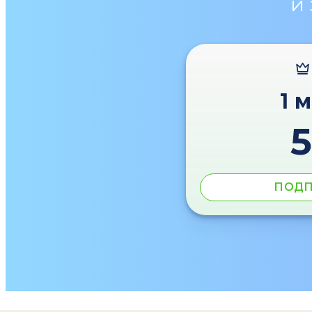
и
1 
ПОДП