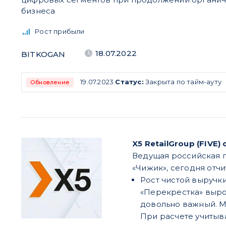
бизнеса
Рост прибыли
18.07.2022
BITKOGAN
19.07.2023
Статус:
Закрыта по тайм-ауту.
Обновление
X5 RetailGroup (FIVE
Ведущая российская п
«Чижик», сегодня отчит
Рост чистой выручки
«Перекрестка» вырос
довольно важный. М
При расчете учитыва