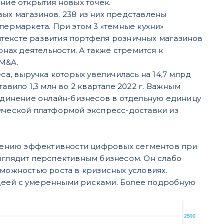
ие открытия новых точек.
вых магазинов. 238 из них представлены
ипермаркета. При этом 3 «темные кухни»
нтексте развития портфеля розничных магазинов
нах деятельности. А также стремится к
 M&A.
а, выручка которых увеличилась на 14,7 млрд
ставило 1,3 млн во 2 квартале 2022 г. Важным
единение онлайн-бизнесов в отдельную единицу
гической платформой экспресс-доставки из
шению эффективности цифровых сегментов при
выглядит перспективным бизнесом. Он слабо
зможностью роста в кризисных условиях.
деей с умеренными рисками. Более подробную