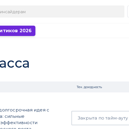
итиков 2026
касса
Тек. доходность
 долгосрочная идея с
а: сильные
Закрыта по тайм-ауту
 эффективности
еского роста