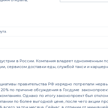
ута.
ндустрии в России. Компания владеет одноименным 
и, сервисом доставки еды, службой такси и каршери
ициативы правительства РФ изрядно потрепали нервы
 20% по причине обсуждения в Госдуме законопроект
компаниях. Однако по итогу законопроект был откло
пании по более выгодной цене, после чего акции п
% всего за три месяца. Сейчас, в отличии от минувше