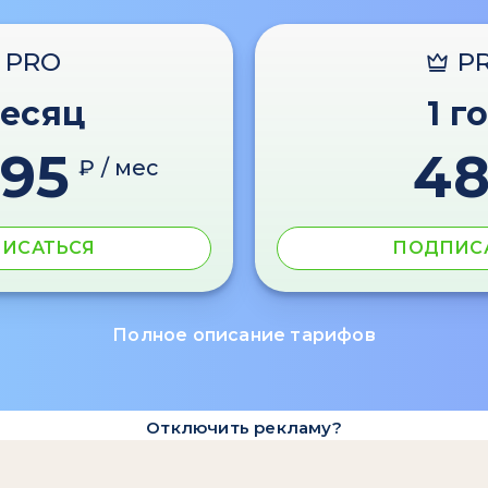
PRO
P
месяц
1 г
595
4
₽ / мес
ИСАТЬСЯ
ПОДПИС
Полное описание тарифов
Отключить рекламу?