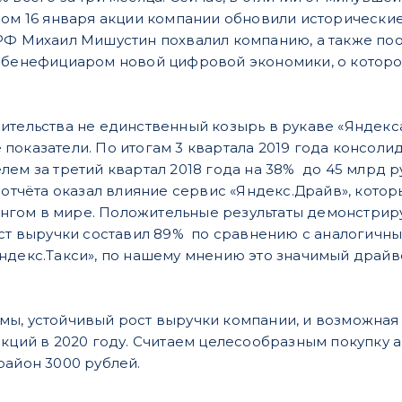
ром 16 января акции компании обновили исторические
 РФ Михаил Мишустин похвалил компанию, а также п
 бенефициаром новой цифровой экономики, о которой
ительства не единственный козырь в рукаве «Яндек
показатели. По итогам 3 квартала 2019 года консол
ем за третий квартал 2018 года на 38% до 45 млрд ру
ы отчёта оказал влияние сервис «Яндекс.Драйв», кото
ом в мире. Положительные результаты демонстрирует
ост выручки составил 89% по сравнению с аналогичны
ндекс.Такси», по нашему мнению это значимый драй
ы, устойчивый рост выручки компании, и возможная
акций в 2020 году. Считаем целесообразным покупку а
район 3000 рублей.