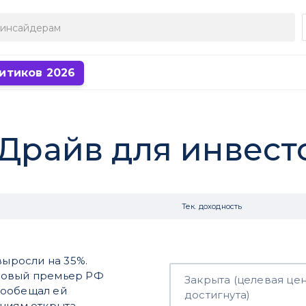
итиков 2026
 Драйв для инвес
Тек. доходность
выросли на 35%.
 новый премьер РФ
Закрыта (целевая це
пообещал ей
достигнута)
циям открыта,