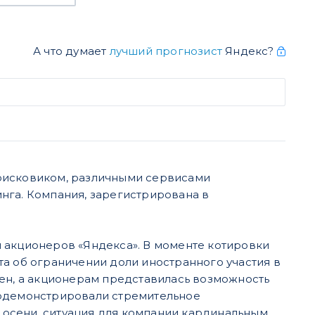
А что думает
лучший прогнозист
Яндекс?
поисковиком, различными сервисами
нга. Компания, зарегистрирована в
 акционеров «Яндекса». В моменте котировки
а об ограничении доли иностранного участия в
нен, а акционерам представилась возможность
родемонстрировали стремительное
й осени, ситуация для компании кардинальным