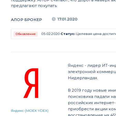
предлагают покупать
17.01.2020
АЛОР БРОКЕР
05.02.2020
Статус:
Целевая цена достигн
Обновление
Яндекс - лидер ИТ-и
электронной коммерци
Нидерландах.
В 2019 году новые ин
поисковика падали на
российских интернет-
приобрести акции ком
Яндекс (MOEX:YDEX)
восстановление на 45