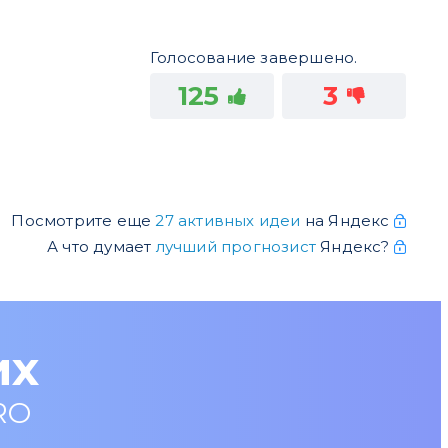
Голосование завершено.
125
3
Посмотрите еще
27 активных идеи
на Яндекс
А что думает
лучший прогнозист
Яндекс?
их
RO