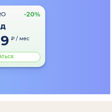
-20%
RO
од
89
₽ / мес
АТЬСЯ