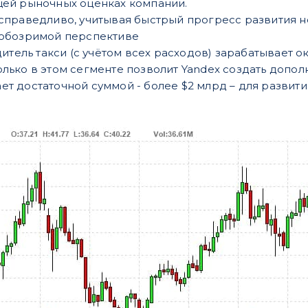
щей рыночных оценках компании.
есправедливо, учитывая быстрый прогресс развития 
 обозримой перспективе
дитель такси (с учётом всех расходов) зарабатывает о
олько в этом сегменте позволит Yandex создать доп
ет достаточной суммой - более $2 млрд – для развит