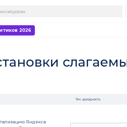
итиков 2026
становки слагаем
Тек. доходность
итализацию Яндекса