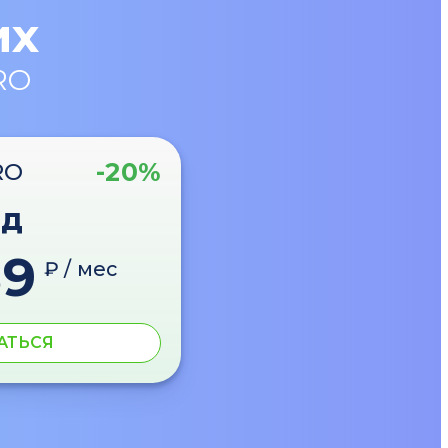
их
RO
-20%
RO
од
89
₽ / мес
АТЬСЯ