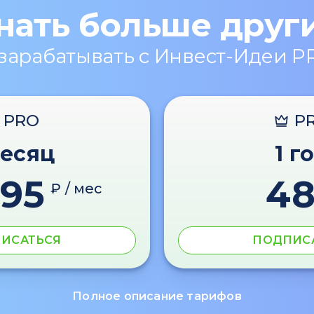
нать больше друг
 зарабатывать с Инвест-Идеи P
PRO
P
месяц
1 г
595
4
₽ / мес
ИСАТЬСЯ
ПОДПИС
Полное описание тарифов