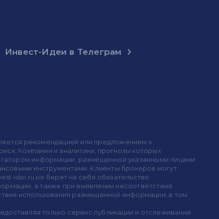
Инвест-Идеи в Телеграм
 является рекомендацией или предложением к
иск. Компании и аналитики, прогнозы которых
 агрегатором информации, размещенной указанными лицами
инансовыми инструментами. Клиенты брокеров могут
est-idei.ru не берет на себя обязательство
формации, а также при выявлении несоответствия
дствия использования размещенной информации, в том
предоставляя только сервис публикации и отслеживания