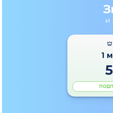
З
и
1 
ПОДП