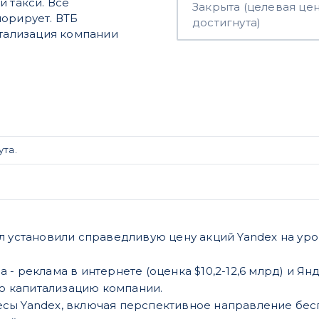
и такси. Все
Закрыта (целевая це
норирует. ВТБ
достигнута)
итализация компании
ута.
л установили справедливую цену акций Yandex на ур
 - реклама в интернете (оценка $10,2-12,6 млрд) и Янд
ю капитализацию компании.
есы Yandex, включая перспективное направление бес