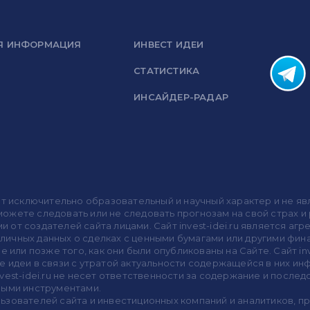
Я ИНФОРМАЦИЯ
ИНВЕСТ ИДЕИ
СТАТИСТИКА
ИНСАЙДЕР-РАДАР
носит исключительно образовательный и научный характер и не
жете следовать или не следовать прогнозам на свой страх и р
ми от создателей сайта лицами. Сайт invest-idei.ru является
убличных данных о сделках с ценными бумагами или другими ф
 или позже того, как они были опубликованы на Сайте. Сайт inv
 идеи в связи с утратой актуальности содержащейся в них ин
vest-idei.ru не несет ответственности за содержание и после
выми инструментами.
пользователей сайта и инвестиционных компаний и аналитиков, 