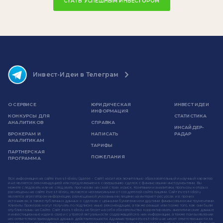
СТАТЬ УСПЕШНЫМ ИНВЕСТОРОМ
Инвест-Идеи в Телеграм
О СЕРВИСЕ
ЮРИДИЧЕСКАЯ
ИНВЕСТ ИДЕИ
ИНФОРМАЦИЯ
КОНКУРСЫ ДЛЯ
СТАТИСТИКА
АНАЛИТИКОВ
СПРАВКА
ИНСАЙДЕР-
БРОКЕРАМ И
НАПИСАТЬ
РАДАР
АНАЛИТИКАМ
ТАРИФЫ
ПАРТНЕРСКАЯ
ПОЖЕЛАНИЯ
ПРОГРАММА
Вся информация на сайте invest-idei.ru (далее - Сайт) носит исключительно образовательный и научный характер
и не является рекомендацией или предложением к совершению сделок с финансовыми инструментами. Вы
можете следовать или не следовать прогнозам на свой страх и риск. Компании и аналитики, прогнозы которых
размещены на сайте invest-idei.ru, являются независимыми от создателей сайта лицами. Сайт invest-idei.ru
является агрегатором информации, размещенной указанными лицами на интернет-ресурсах и в прочих
источниках, а также публичных данных о сделках с ценными бумагами или другими финансовыми инструментами.
Клиенты брокеров могут получать по подписке иные рекомендации, а также раньше или позже того, как они были
опубликованы на Сайте. Сайт invest-idei.ru не берет на себя обязательство корректировать аналитические данные
и инвестиционные идеи в связи с утратой актуальности содержащейся в них информации, а также при выявлении
несоответствия приводимых данных действительности. Администрация invest-idei.ru не несет ответственности за