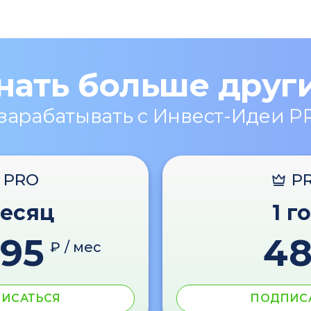
нать больше друг
 зарабатывать с Инвест-Идеи P
PRO
P
месяц
1 г
595
4
₽ / мес
ИСАТЬСЯ
ПОДПИС