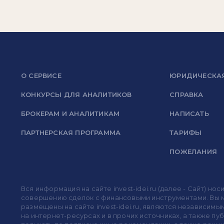
О СЕРВИСЕ
ЮРИДИЧЕСКА
КОНКУРСЫ ДЛЯ АНАЛИТИКОВ
СПРАВКА
БРОКЕРАМ И АНАЛИТИКАМ
НАПИСАТЬ
ПАРТНЕРСКАЯ ПРОГРАММА
ТАРИФЫ
ПОЖЕЛАНИЯ
Вся информация на сайте invest-idei.ru (далее - Сайт) 
совершению сделок с финансовыми инструментами. Вы мо
размещены на сайте invest-idei.ru, являются независимы
на интернет-ресурсах и в прочих источниках, а также п