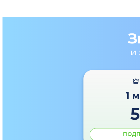
З
и
1 
ПОДП