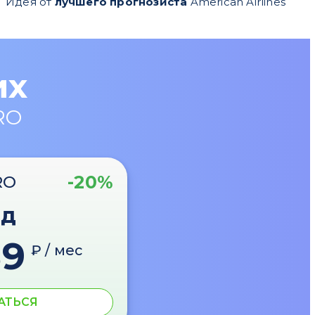
Идея от
лучшего прогнозиста
American Airlines
их
RO
-20%
RO
од
89
₽ / мес
АТЬСЯ