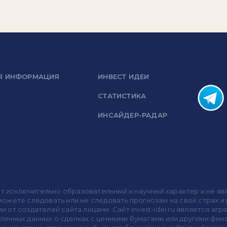
Я ИНФОРМАЦИЯ
ИНВЕСТ ИДЕИ
СТАТИСТИКА
ИНСАЙДЕР-РАДАР
носит исключительно образовательный и научный характер и не
жете следовать или не следовать прогнозам на свой страх и р
ми от создателей сайта лицами. Сайт invest-idei.ru является
убличных данных о сделках с ценными бумагами или другими ф