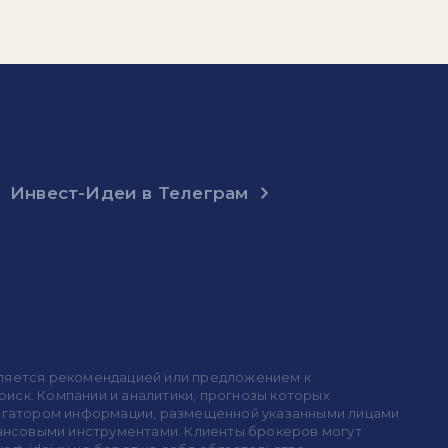
Инвест-Идеи в Телеграм
 является рекомендацией или предложением к
иск. Компании и аналитики, прогнозы которых
 агрегатором информации, размещенной указанными лицами
инансовыми инструментами. Клиенты брокеров могут