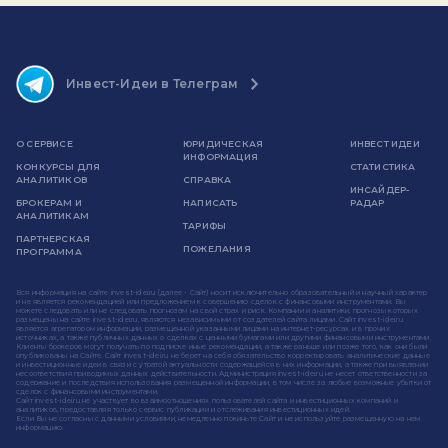
Инвест-Идеи в Телеграм
О СЕРВИСЕ
ЮРИДИЧЕСКАЯ
ИНВЕСТ ИДЕИ
ИНФОРМАЦИЯ
КОНКУРСЫ ДЛЯ
СТАТИСТИКА
АНАЛИТИКОВ
СПРАВКА
ИНСАЙДЕР-
БРОКЕРАМ И
НАПИСАТЬ
РАДАР
АНАЛИТИКАМ
ТАРИФЫ
ПАРТНЕРСКАЯ
ПОЖЕЛАНИЯ
ПРОГРАММА
Вся информация на сайте invest-idei.ru (далее - Сайт) носит исключительно образовательный и научный характер
и не является рекомендацией или предложением к совершению сделок с финансовыми инструментами. Вы
можете следовать или не следовать прогнозам на свой страх и риск. Компании и аналитики, прогнозы которых
размещены на сайте invest-idei.ru, являются независимыми от создателей сайта лицами. Сайт invest-idei.ru
является агрегатором информации, размещенной указанными лицами на интернет-ресурсах и в прочих
источниках, а также публичных данных о сделках с ценными бумагами или другими финансовыми инструментами.
Клиенты брокеров могут получать по подписке иные рекомендации, а также раньше или позже того, как они были
опубликованы на Сайте. Сайт invest-idei.ru не берет на себя обязательство корректировать аналитические данные
и инвестиционные идеи в связи с утратой актуальности содержащейся в них информации, а также при выявлении
несоответствия приводимых данных действительности. Администрация invest-idei.ru не несет ответственности за
содержание и последствия использования размещенной информации, в том числе за любые возможные убытки от
сделок с финансовыми инструментами.
Сайт invest-idei.ru не участвует во взаимоотношениях пользователей сайта и инвестиционных компаний и
аналитиков, предоставляя только сервис публикации и отслеживания инвестиционных идей.
Если Вы не согласны с данными условиями, немедленно покиньте Сайт и не используйте размещенную на нем
информацию.