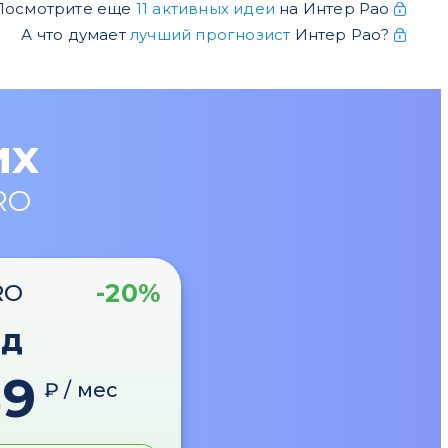
Посмотрите еще
11 активных идеи
на Интер Рао
А что думает
лучший прогнозист
Интер Рао?
их
RO
-20%
RO
од
89
₽ / мес