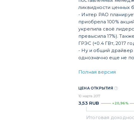
поставленных менедж
ликвидности ценных 
- Интер РАО планируе
приобрела 100% акций
укрепила своё лидерс
превысила 17%). Такж
ГРЭС (+0.4 ГВт, 2017 год
- Ну и общий драйвер
однозначно еще не п
Полная версия
ЦЕНА ОТКРЫТИЯ
10 марта 2017
3,53
RUB
+20,96%