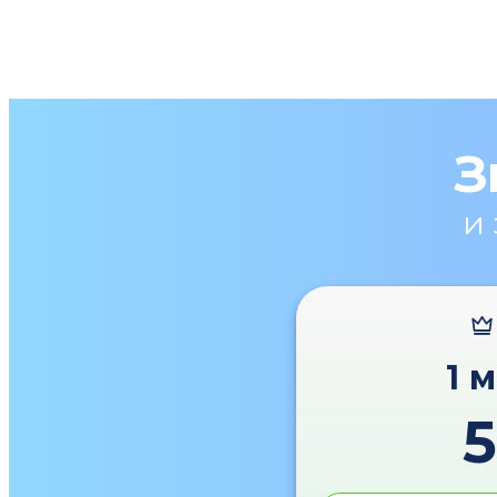
З
и
1 