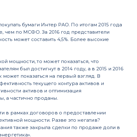
окупать бумаги Интер РАО. По итогам 2015 года
е, чем по МСФО. За 2016 год представители
сть может составить 4,5%. Более высокие
й мощности, то может показаться, что
елям был достигнут в 2014 году, а в 2015 и 2016
к может показаться на первый взгляд. В
ффективность текущего контура активов и
тивности активов и оптимизация
, а частично проданы.
ти в рамках договоров о предоставлении
ктивной мощности. Разве это негатив?
пания также закрыла сделки по продаже доли в
энергетика».