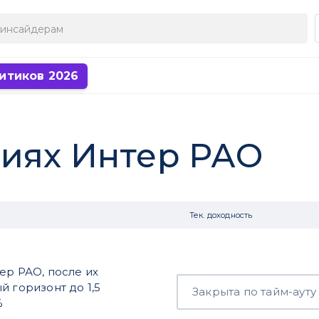
итиков 2026
циях Интер РАО
Тек. доходность
ер РАО, после их
й горизонт до 1,5
Закрыта по тайм-ауту
%