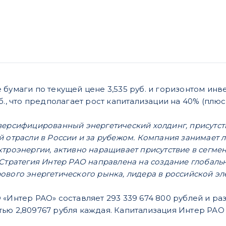
 бумаги по текущей цене 3,535 руб. и горизонтом инв
б., что предполагает рост капитализации на 40% (плю
версифицированный энергетический холдинг, присутст
й отрасли в России и за рубежом. Компания занимает 
троэнергии, активно наращивает присутствие в сегмент
Стратегия Интер РАО направлена на создание глобаль
ового энергетического рынка, лидера в российской эл
 «Интер РАО» составляет 293 339 674 800 рублей и ра
ью 2,809767 рубля каждая. Капитализация Интер РАО п