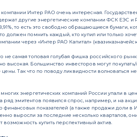
 компании Интер РАО очень интересная. Государстве
2% держат другие энергетические компании ФСК ЕЭС и
т 28,91%, то есть это свободно обращающиеся бумаги,
о должен помнить каждый, кто купил или только хочет к
мпании через «Интер РАО Капитал» (квазиказначейски
то не самая топовая голубая фишка российского рынк
но высокая. Большинство инвесторов могут покупать/
цены. Так что по поводу ликвидности волноваться не 
и многих энергетических компаний России упали в цен
а ряд эмитентов появился спрос, например, и на акц
 финансовых показателей (а также продажи доли в Ирк
енно выросли за последние несколько кварталов, о
т возможность купить перспективный актив.