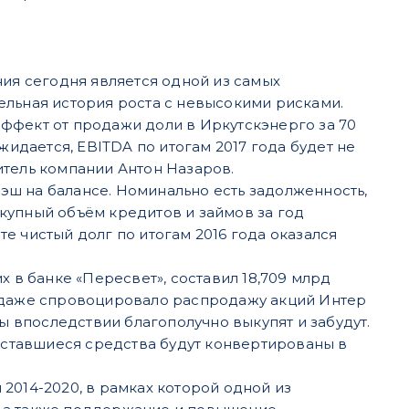
ния сегодня является одной из самых
ательная история роста с невысокими рисками.
 эффект от продажи доли в Иркутскэнерго за 70
жидается, EBITDA по итогам 2017 года будет не
итель компании Антон Назаров.
кэш на балансе. Номинально есть задолженность,
купный объём кредитов и займов за год
ате чистый долг по итогам 2016 года оказался
х в банке «Пересвет», составил 18,709 млрд
е даже спровоцировало распродажу акций Интер
ры впоследствии благополучно выкупят и забудут.
 оставшиеся средства будут конвертированы в
2014-2020, в рамках которой одной из