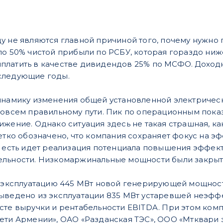
у не являются главной причиной того, почему нужно п
ло 50% чистой прибыли по РСБУ, которая гораздо ниж
латить в качестве дивидендов 25% по МСФО. Доходно
следующие годы.
инамику изменения общей установленной электрическо
овсем правильному пути. Пик по операционным показат
жение. Однако ситуация здесь не такая страшная, ка
етко обозначено, что компания сохраняет фокус на э
о есть идет реализация потенциала повышения эффек
льности. Низкомаржинальные мощности были закрыты
в эксплуатацию 445 МВт новой генерирующей мощнос
ыведено из эксплуатации 835 МВт устаревшей неэффе
сте выручки и рентабельности EBITDA. При этом ком
ети Армении», ОАО «Разданская ТЭС», ООО «Мтквари 