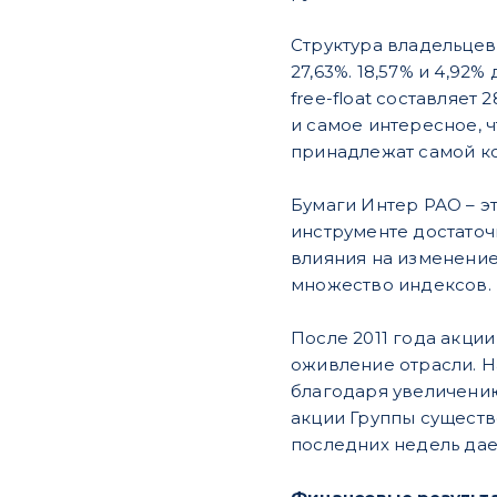
Структура владельцев
27,63%. 18,57% и 4,9
free-float составляе
и самое интересное, чт
принадлежат самой ко
Бумаги Интер РАО – э
инструменте достаточ
влияния на изменение 
множество индексов.
После 2011 года акци
оживление отрасли. Н
благодаря увеличению
акции Группы существ
последних недель дае