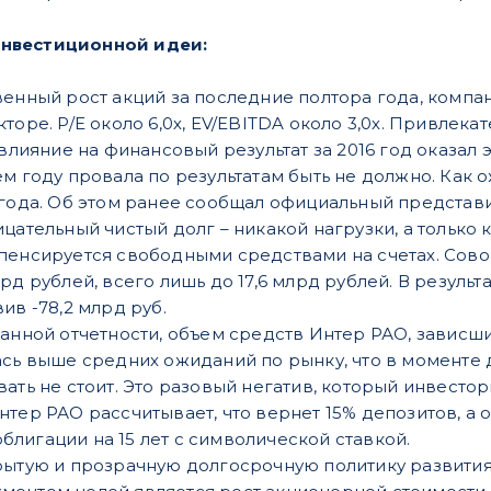
нвестиционной идеи:
венный рост акций за последние полтора года, компа
торе. P/E около 6,0х, EV/EBITDA около 3,0х. Привлек
 влияние на финансовый результат за 2016 год оказал
м году провала по результатам быть не должно. Как о
 года. Об этом ранее сообщал официальный представ
цательный чистый долг – никакой нагрузки, а только 
пенсируется свободными средствами на счетах. Сово
рд рублей, всего лишь до 17,6 млрд рублей. В результ
ив -78,2 млрд руб.
анной отчетности, объем средств Интер РАО, зависши
ась выше средних ожиданий по рынку, что в момент
ать не стоит. Это разовый негатив, который инвесто
нтер РАО рассчитывает, что вернет 15% депозитов, а
лигации на 15 лет с символической ставкой.
рытую и прозрачную долгосрочную политику развития 