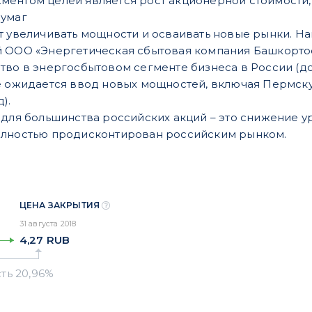
ментом целей является рост акционерной стоимости
бумаг
т увеличивать мощности и осваивать новые рынки. На
 ООО «Энергетическая сбытовая компания Башкортост
тво в энергосбытовом сегменте бизнеса в России (д
е ожидается ввод новых мощностей, включая Пермскую 
).
 для большинства российских акций – это снижение ур
олностью продисконтирован российским рынком.
ЦЕНА ЗАКРЫТИЯ
31 августа 2018
4,27
RUB