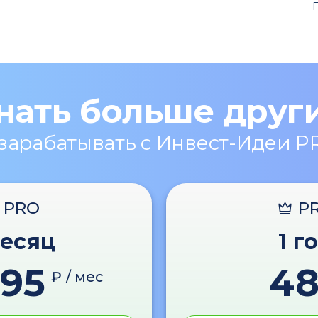
нать больше друг
 зарабатывать с Инвест-Идеи P
PRO
P
месяц
1 г
595
4
₽ / мес