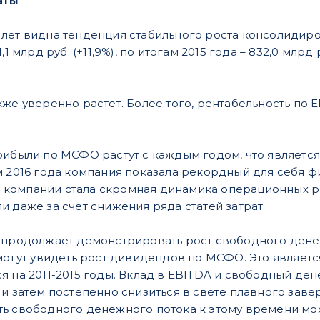
аты
лет видна тенденция стабильного роста консолидиро
1 млрд руб. (+11,9%), по итогам 2015 года – 832,0 млрд р
кже уверенно растет. Более того, рентабельность по 
рибыли по МСФО растут с каждым годом, что являет
 2016 года компания показала рекордный для себя фи
омпании стала скромная динамика операционных рас
 даже за счет снижения ряда статей затрат.
 продолжает демонстрировать рост свободного денеж
смогут увидеть рост дивидендов по МСФО. Это являе
я на 2011-2015 годы. Вклад в EBITDA и свободный де
 и затем постепенно снизиться в свете плавного зав
ь свободного денежного потока к этому времени мож