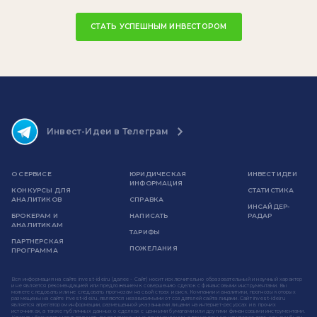
СТАТЬ УСПЕШНЫМ ИНВЕСТОРОМ
Инвест-Идеи в Телеграм
О СЕРВИСЕ
ЮРИДИЧЕСКАЯ
ИНВЕСТ ИДЕИ
ИНФОРМАЦИЯ
КОНКУРСЫ ДЛЯ
СТАТИСТИКА
АНАЛИТИКОВ
СПРАВКА
ИНСАЙДЕР-
БРОКЕРАМ И
НАПИСАТЬ
РАДАР
АНАЛИТИКАМ
ТАРИФЫ
ПАРТНЕРСКАЯ
ПОЖЕЛАНИЯ
ПРОГРАММА
Вся информация на сайте invest-idei.ru (далее - Сайт) носит исключительно образовательный и научный характер
и не является рекомендацией или предложением к совершению сделок с финансовыми инструментами. Вы
можете следовать или не следовать прогнозам на свой страх и риск. Компании и аналитики, прогнозы которых
размещены на сайте invest-idei.ru, являются независимыми от создателей сайта лицами. Сайт invest-idei.ru
является агрегатором информации, размещенной указанными лицами на интернет-ресурсах и в прочих
источниках, а также публичных данных о сделках с ценными бумагами или другими финансовыми инструментами.