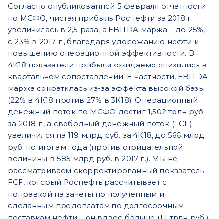
Согласно опубликованной 5 февраля отчетности
по МСФО, чистая прибыль Роснефти за 2018 г.
увеличилась в 2,5 раза, а EBITDA маржа – до 25%,
с 23% в 2017 г., благодаря удорожанию нефти и
повышению операционной эффективности. В
4К18 показатели прибыли ожидаемо снизились в
квартальном сопоставлении. В частности, EBITDA
маржа сократилась из-за эффекта высокой базы
(22% в 4К18 против 27% в 3К18). Операционный
денежный поток по МСФО достиг 1,502 трлн руб.
за 2018 г., а свободный денежный поток (FCF)
увеличился на 119 млрд руб. за 4К18, до 566 млрд
руб. по итогам года (против отрицательной
величины в 585 млрд руб. в 2017 г.). Мы не
рассматриваем скорректированный показатель
FCF, который Роснефть рассчитывает с
поправкой на зачеты по полученным и
сделанным предоплатам по долгосрочным
поставкам нефти – он вдвое больше (1,1 трлн руб.),