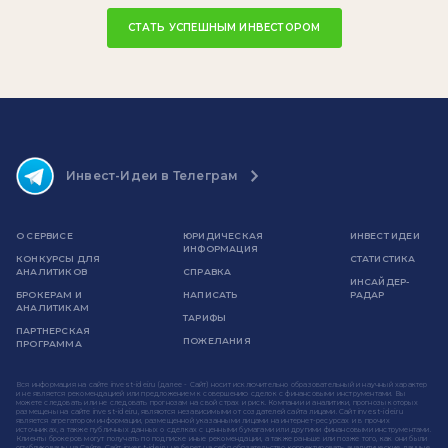
СТАТЬ УСПЕШНЫМ ИНВЕСТОРОМ
Инвест-Идеи в Телеграм
О СЕРВИСЕ
ЮРИДИЧЕСКАЯ
ИНВЕСТ ИДЕИ
ИНФОРМАЦИЯ
КОНКУРСЫ ДЛЯ
СТАТИСТИКА
АНАЛИТИКОВ
СПРАВКА
ИНСАЙДЕР-
БРОКЕРАМ И
НАПИСАТЬ
РАДАР
АНАЛИТИКАМ
ТАРИФЫ
ПАРТНЕРСКАЯ
ПОЖЕЛАНИЯ
ПРОГРАММА
Вся информация на сайте invest-idei.ru (далее - Сайт) носит исключительно образовательный и научный характер
и не является рекомендацией или предложением к совершению сделок с финансовыми инструментами. Вы
можете следовать или не следовать прогнозам на свой страх и риск. Компании и аналитики, прогнозы которых
размещены на сайте invest-idei.ru, являются независимыми от создателей сайта лицами. Сайт invest-idei.ru
является агрегатором информации, размещенной указанными лицами на интернет-ресурсах и в прочих
источниках, а также публичных данных о сделках с ценными бумагами или другими финансовыми инструментами.
Клиенты брокеров могут получать по подписке иные рекомендации, а также раньше или позже того, как они были
опубликованы на Сайте. Сайт invest-idei.ru не берет на себя обязательство корректировать аналитические данные