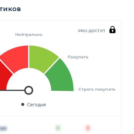
тиков
PRO-ДОСТУП
Нейтрально
Покупать
Строго покупать
Сегодня
X
X
ая