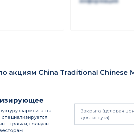
информация
акциям China Traditional Chinese M
онизирующее
структуру фармгиганта
Закрыта (целевая це
я специализируется
достигнута)
ы - травки, гранулы
инвесторам