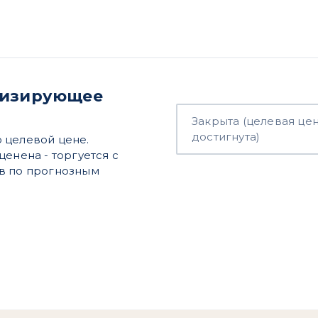
онизирующее
Закрыта (целевая це
достигнута)
 целевой цене.
енена - торгуется c
ов по прогнозным