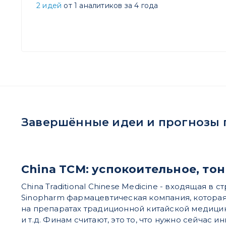
2 идей
от 1 аналитиков за 4 года
Завершённые идеи и прогнозы по 
China TCM: успокоительное, т
China Traditional Chinese Medicine - входящая в 
Sinopharm фармацевтическая компания, котора
на препаратах традиционной китайской медицин
и т.д. Финам считают, это то, что нужно сейчас 