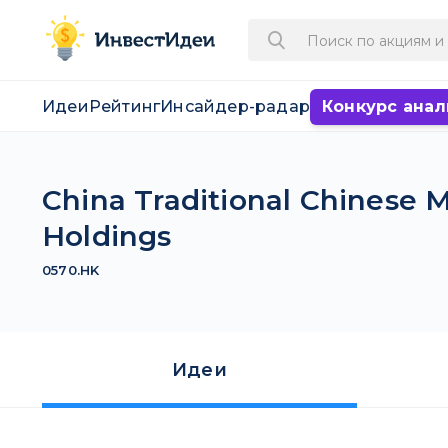
Идеи
Рейтинг
Инсайдер-радар
Конкурс анал
China Traditional Chinese 
Holdings
0570.HK
Идеи