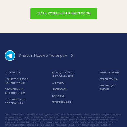
СТАТЬ УСПЕШНЫМ ИНВЕСТОРОМ
Инвест-Идеи в Телеграм
О СЕРВИСЕ
ЮРИДИЧЕСКАЯ
ИНВЕСТ ИДЕИ
ИНФОРМАЦИЯ
КОНКУРСЫ ДЛЯ
СТАТИСТИКА
АНАЛИТИКОВ
СПРАВКА
ИНСАЙДЕР-
БРОКЕРАМ И
НАПИСАТЬ
РАДАР
АНАЛИТИКАМ
ТАРИФЫ
ПАРТНЕРСКАЯ
ПОЖЕЛАНИЯ
ПРОГРАММА
Вся информация на сайте invest-idei.ru (далее - Сайт) носит исключительно образовательный и научный характер
и не является рекомендацией или предложением к совершению сделок с финансовыми инструментами. Вы
можете следовать или не следовать прогнозам на свой страх и риск. Компании и аналитики, прогнозы которых
размещены на сайте invest-idei.ru, являются независимыми от создателей сайта лицами. Сайт invest-idei.ru
является агрегатором информации, размещенной указанными лицами на интернет-ресурсах и в прочих