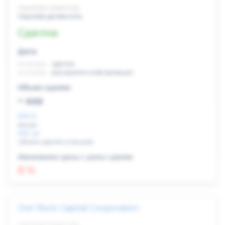
Скрытый инвестор
Скрытая должность
Сделка
Дата:
xx.xx.xxxx
сделка
xx.xx.xxxx
раскрытие информации
Объем сделки:
~ xxx
XXX %
акции
XXX шт
объем сделки в акциях
Изменение цены с даты сделки
0 %
Owl Rock Capital Corporation
Скрытый инвестор