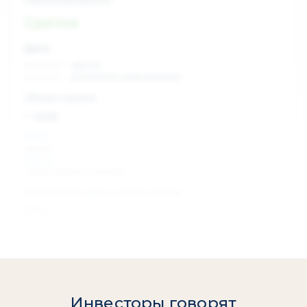
Сделка
Дата:
xx.xx.xxxx
сделка
xx.xx.xxxx
раскрытие информации
Объем сделки:
~ xxx
XXX %
акции
XXX шт
объем сделки в акциях
Изменение цены с даты сделки
0 %
Инвесторы говорят