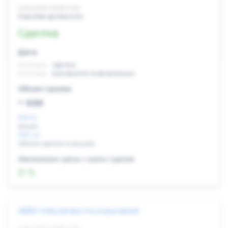
Скрытый инвестор
Скрытая должность
Сделка
Дата:
xx.xx.xxxx
сделка
xx.xx.xxxx
раскрытие информации
Объем сделки:
~ xxx
XXX %
акции
XXX шт
объем сделки в акциях
Изменение цены с даты сделки
0 %
ABM Industries Incorporated
Скрытый инвестор