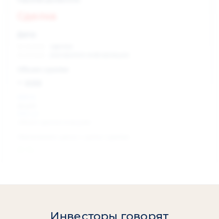
Сделка
Дата:
xx.xx.xxxx
сделка
xx.xx.xxxx
раскрытие информации
Объем сделки:
~ xxx
XXX %
акции
XXX шт
объем сделки в акциях
Изменение цены с даты сделки
0 %
Инвесторы говорят