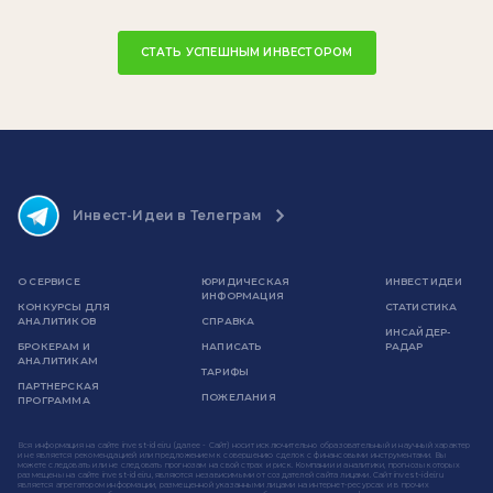
СТАТЬ УСПЕШНЫМ ИНВЕСТОРОМ
Инвест-Идеи в Телеграм
О СЕРВИСЕ
ЮРИДИЧЕСКАЯ
ИНВЕСТ ИДЕИ
ИНФОРМАЦИЯ
КОНКУРСЫ ДЛЯ
СТАТИСТИКА
АНАЛИТИКОВ
СПРАВКА
ИНСАЙДЕР-
БРОКЕРАМ И
НАПИСАТЬ
РАДАР
АНАЛИТИКАМ
ТАРИФЫ
ПАРТНЕРСКАЯ
ПОЖЕЛАНИЯ
ПРОГРАММА
Вся информация на сайте invest-idei.ru (далее - Сайт) носит исключительно образовательный и научный характер
и не является рекомендацией или предложением к совершению сделок с финансовыми инструментами. Вы
можете следовать или не следовать прогнозам на свой страх и риск. Компании и аналитики, прогнозы которых
размещены на сайте invest-idei.ru, являются независимыми от создателей сайта лицами. Сайт invest-idei.ru
является агрегатором информации, размещенной указанными лицами на интернет-ресурсах и в прочих