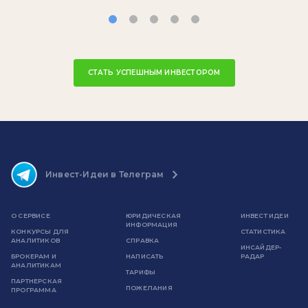
СТАТЬ УСПЕШНЫМ ИНВЕСТОРОМ
Инвест-Идеи в Телеграм
О СЕРВИСЕ
ЮРИДИЧЕСКАЯ
ИНВЕСТ ИДЕИ
ИНФОРМАЦИЯ
КОНКУРСЫ ДЛЯ
СТАТИСТИКА
АНАЛИТИКОВ
СПРАВКА
ИНСАЙДЕР-
БРОКЕРАМ И
НАПИСАТЬ
РАДАР
АНАЛИТИКАМ
ТАРИФЫ
ПАРТНЕРСКАЯ
ПОЖЕЛАНИЯ
ПРОГРАММА