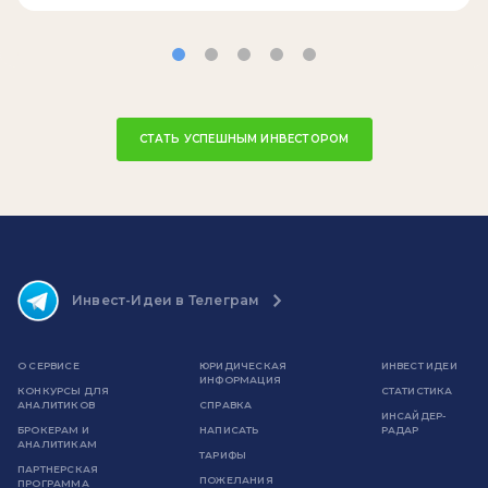
СТАТЬ УСПЕШНЫМ ИНВЕСТОРОМ
Инвест-Идеи в Телеграм
О СЕРВИСЕ
ЮРИДИЧЕСКАЯ
ИНВЕСТ ИДЕИ
ИНФОРМАЦИЯ
КОНКУРСЫ ДЛЯ
СТАТИСТИКА
АНАЛИТИКОВ
СПРАВКА
ИНСАЙДЕР-
БРОКЕРАМ И
НАПИСАТЬ
РАДАР
АНАЛИТИКАМ
ТАРИФЫ
ПАРТНЕРСКАЯ
ПОЖЕЛАНИЯ
ПРОГРАММА