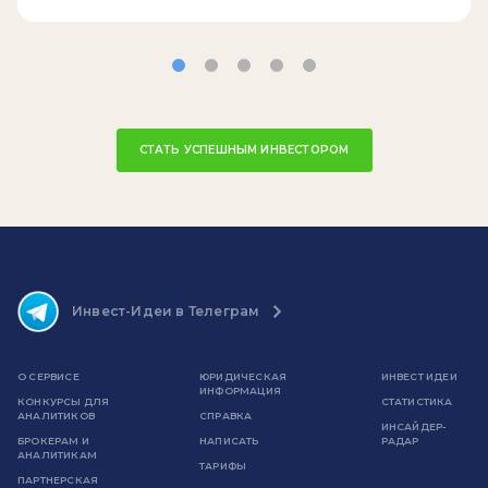
СТАТЬ УСПЕШНЫМ ИНВЕСТОРОМ
Инвест-Идеи в Телеграм
О СЕРВИСЕ
ЮРИДИЧЕСКАЯ
ИНВЕСТ ИДЕИ
ИНФОРМАЦИЯ
КОНКУРСЫ ДЛЯ
СТАТИСТИКА
АНАЛИТИКОВ
СПРАВКА
ИНСАЙДЕР-
БРОКЕРАМ И
НАПИСАТЬ
РАДАР
АНАЛИТИКАМ
ТАРИФЫ
ПАРТНЕРСКАЯ