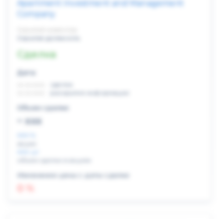
Apartment Investment and Management
Company
Скрытый инвестор
Скрытая должность
Сделка
Дата:
xx.xx.xxxx
сделка
xx.xx.xxxx
раскрытие информации
Объем сделки:
~ xxx
XXX %
акции
XXX шт
объем сделки в акциях
Изменение цены с даты сделки
0 %