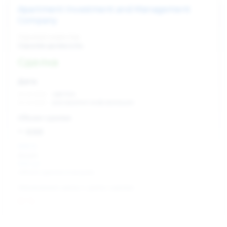
Apartment Investment and Management
Company
Скрытый инвестор
Скрытая должность
Сделка
Дата:
xx.xx.xxxx
сделка
xx.xx.xxxx
раскрытие информации
Объем сделки:
~ xxx
XXX %
акции
XXX шт
объем сделки в акциях
Изменение цены с даты сделки
0 %