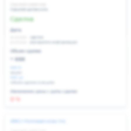
Скрытый инвестор
Скрытая должность
Сделка
Дата:
xx.xx.xxxx
сделка
xx.xx.xxxx
раскрытие информации
Объем сделки:
~ xxx
XXX %
акции
XXX шт
объем сделки в акциях
Изменение цены с даты сделки
0 %
ANGI Homeservices Inc.
Скрытый инвестор