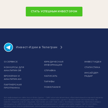
СТАТЬ УСПЕШНЫМ ИНВЕСТОРОМ
Инвест-Идеи в Телеграм
О СЕРВИСЕ
ЮРИДИЧЕСКАЯ
ИНВЕСТ ИДЕИ
ИНФОРМАЦИЯ
КОНКУРСЫ ДЛЯ
СТАТИСТИКА
АНАЛИТИКОВ
СПРАВКА
ИНСАЙДЕР-
БРОКЕРАМ И
НАПИСАТЬ
РАДАР
АНАЛИТИКАМ
ТАРИФЫ
ПАРТНЕРСКАЯ
ПОЖЕЛАНИЯ
ПРОГРАММА
Вся информация на сайте invest-idei.ru (далее - Сайт) носит исключительно образовательный и научный характер
и не является рекомендацией или предложением к совершению сделок с финансовыми инструментами. Вы
можете следовать или не следовать прогнозам на свой страх и риск. Компании и аналитики, прогнозы которых
размещены на сайте invest-idei.ru, являются независимыми от создателей сайта лицами. Сайт invest-idei.ru
является агрегатором информации, размещенной указанными лицами на интернет-ресурсах и в прочих