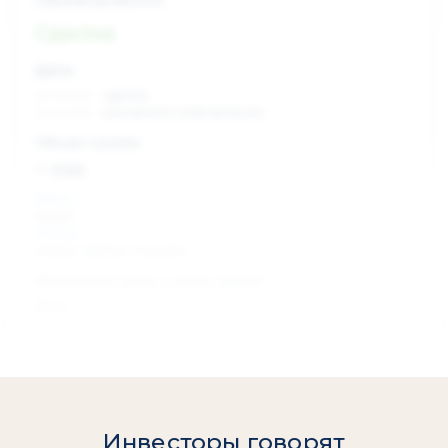
Сделка
Дата:
xx.xx.xxxx
сделка
xx.xx.xxxx
раскрытие информации
Объем сделки:
~ xxx
XXX %
акции
XXX шт
объем сделки в акциях
Изменение цены с даты сделки
0 %
Инвесторы говорят