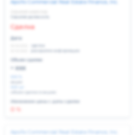
Apollo Commercial Real Estate Finance, Inc.
Скрытый инвестор
Скрытая должность
Сделка
Дата:
xx.xx.xxxx
сделка
xx.xx.xxxx
раскрытие информации
Объем сделки:
~ xxx
XXX %
акции
XXX шт
объем сделки в акциях
Изменение цены с даты сделки
0 %
Apollo Commercial Real Estate Finance, Inc.