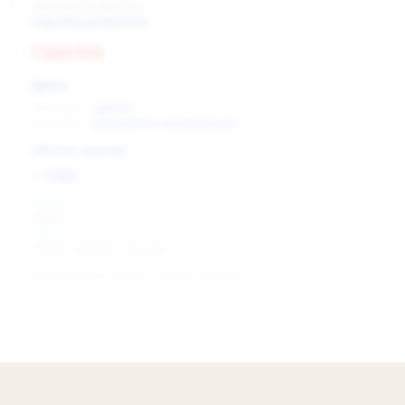
Скрытый инвестор
Скрытая должность
Сделка
Дата:
xx.xx.xxxx
сделка
xx.xx.xxxx
раскрытие информации
Объем сделки:
~ xxx
XXX %
акции
XXX шт
объем сделки в акциях
Изменение цены с даты сделки
0 %