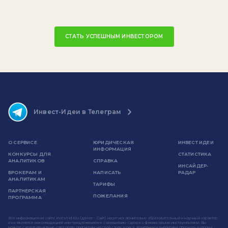
СТАТЬ УСПЕШНЫМ ИНВЕСТОРОМ
Инвест-Идеи в Телеграм
О СЕРВИСЕ
ЮРИДИЧЕСКАЯ
ИНВЕСТ ИДЕИ
ИНФОРМАЦИЯ
КОНКУРСЫ ДЛЯ
СТАТИСТИКА
АНАЛИТИКОВ
СПРАВКА
ИНСАЙДЕР-
БРОКЕРАМ И
НАПИСАТЬ
РАДАР
АНАЛИТИКАМ
ТАРИФЫ
ПАРТНЕРСКАЯ
ПОЖЕЛАНИЯ
ПРОГРАММА
Вся информация на сайте invest-idei.ru (далее - Сайт) носит исключительно образовательный и научный характер
и не является рекомендацией или предложением к совершению сделок с финансовыми инструментами. Вы
можете следовать или не следовать прогнозам на свой страх и риск. Компании и аналитики, прогнозы которых