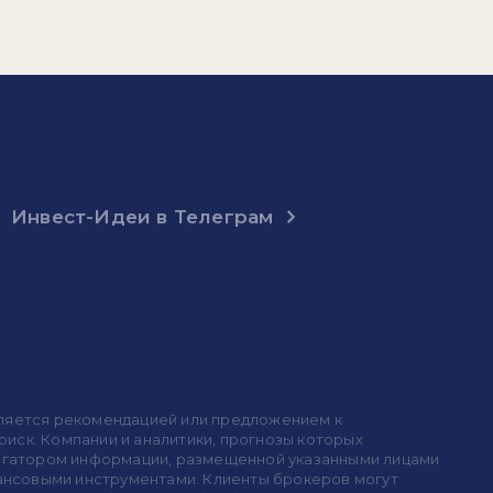
Инвест-Идеи в Телеграм
 является рекомендацией или предложением к
иск. Компании и аналитики, прогнозы которых
 агрегатором информации, размещенной указанными лицами
инансовыми инструментами. Клиенты брокеров могут