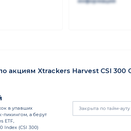
информация
акциям Xtrackers Harvest CSI 300 C
й
кок в упавших
Закрыта по тайм-ауту
к-пикингом, а берут
es ETF,
 Index (CSI 300)