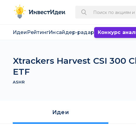
Идеи
Рейтинг
Инсайдер-радар
Конкурс анал
Xtrackers Harvest CSI 300 
ETF
ASHR
Идеи