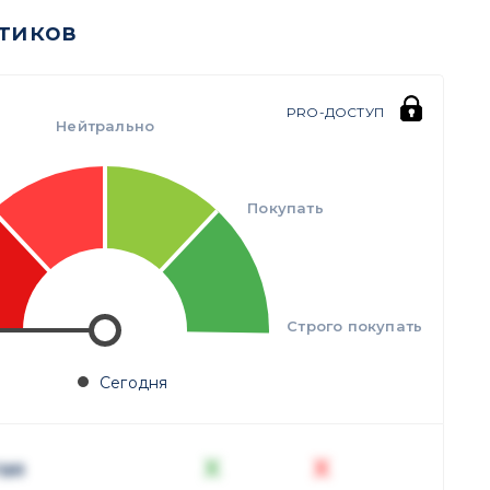
тиков
PRO-ДОСТУП
Нейтрально
Покупать
Строго покупать
Сегодня
X
X
ая