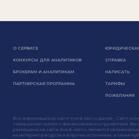
О СЕРВИСЕ
ЮРИДИЧЕСКА
КОНКУРСЫ ДЛЯ АНАЛИТИКОВ
СПРАВКА
БРОКЕРАМ И АНАЛИТИКАМ
НАПИСАТЬ
ПАРТНЕРСКАЯ ПРОГРАММА
ТАРИФЫ
ПОЖЕЛАНИЯ
Вся информация на сайте invest-idei.ru (далее - Сайт) 
совершению сделок с финансовыми инструментами. Вы мо
размещены на сайте invest-idei.ru, являются независимы
на интернет-ресурсах и в прочих источниках, а также п