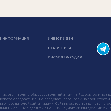
Я ИНФОРМАЦИЯ
ИНВЕСТ ИДЕИ
СТАТИСТИКА
ИНСАЙДЕР-РАДАР
носит исключительно образовательный и научный характер и не
жете следовать или не следовать прогнозам на свой страх и р
ми от создателей сайта лицами. Сайт invest-idei.ru является
убличных данных о сделках с ценными бумагами или другими ф