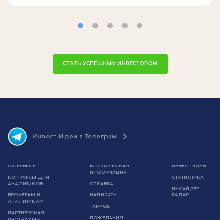
СТАТЬ УСПЕШНЫМ ИНВЕСТОРОМ
Инвест-Идеи в Телеграм
О СЕРВИСЕ
ЮРИДИЧЕСКАЯ
ИНВЕСТ ИДЕИ
ИНФОРМАЦИЯ
КОНКУРСЫ ДЛЯ
СТАТИСТИКА
АНАЛИТИКОВ
СПРАВКА
ИНСАЙДЕР-
БРОКЕРАМ И
НАПИСАТЬ
РАДАР
АНАЛИТИКАМ
ТАРИФЫ
ПАРТНЕРСКАЯ
ПОЖЕЛАНИЯ
ПРОГРАММА