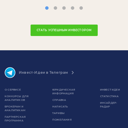
СТАТЬ УСПЕШНЫМ ИНВЕСТОРОМ
Инвест-Идеи в Телеграм
О СЕРВИСЕ
ЮРИДИЧЕСКАЯ
ИНВЕСТ ИДЕИ
ИНФОРМАЦИЯ
КОНКУРСЫ ДЛЯ
СТАТИСТИКА
АНАЛИТИКОВ
СПРАВКА
ИНСАЙДЕР-
БРОКЕРАМ И
НАПИСАТЬ
РАДАР
АНАЛИТИКАМ
ТАРИФЫ
ПАРТНЕРСКАЯ
ПОЖЕЛАНИЯ
ПРОГРАММА