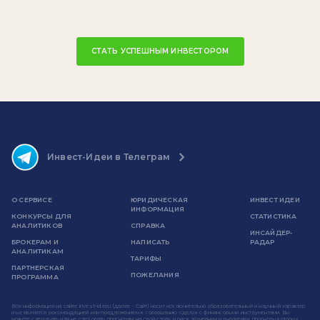
СТАТЬ УСПЕШНЫМ ИНВЕСТОРОМ
Инвест-Идеи в Телеграм
О СЕРВИСЕ
ЮРИДИЧЕСКАЯ
ИНВЕСТ ИДЕИ
ИНФОРМАЦИЯ
КОНКУРСЫ ДЛЯ
СТАТИСТИКА
АНАЛИТИКОВ
СПРАВКА
ИНСАЙДЕР-
БРОКЕРАМ И
НАПИСАТЬ
РАДАР
АНАЛИТИКАМ
ТАРИФЫ
ПАРТНЕРСКАЯ
ПОЖЕЛАНИЯ
ПРОГРАММА
Вся информация на сайте invest-idei.ru (далее - Сайт) носит исключительно образовательный и научный характер
и не является рекомендацией или предложением к совершению сделок с финансовыми инструментами. Вы
можете следовать или не следовать прогнозам на свой страх и риск. Компании и аналитики, прогнозы которых