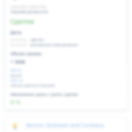
Скрытый инвестор
Скрытая должность
Сделка
Дата:
xx.xx.xxxx
сделка
xx.xx.xxxx
раскрытие информации
Объем сделки:
~ xxx
XXX %
акции
XXX шт
объем сделки в акциях
Изменение цены с даты сделки
0 %
Becton, Dickinson and Company