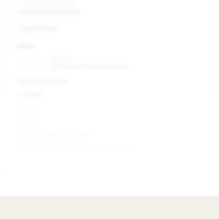
Скрытый инвестор
Скрытая должность
Сделка
Дата:
xx.xx.xxxx
сделка
xx.xx.xxxx
раскрытие информации
Объем сделки:
~ xxx
XXX %
акции
XXX шт
объем сделки в акциях
Изменение цены с даты сделки
0 %