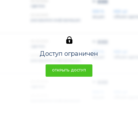
~ xxx
xx.xx.xxxx
сделка
XXX %
XXX шт
xx.xx.xxxx
акции
объем сдел
раскрытие информации
~ xxx
xx.xx.xxxx
сделка
XXX %
XXX шт
Доступ ограничен
xx.xx.xxxx
акции
объем сдел
раскрытие информации
ОТКРЫТЬ ДОСТУП
~ xxx
xx.xx.xxxx
сделка
XXX %
XXX шт
xx.xx.xxxx
акции
объем сдел
раскрытие информации