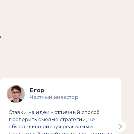
т
Егор
Частный инвестор
Ставки на идеи - отличный способ
проверить смелые стратегии, не
обязательно рискуя реальными
деньгами. А инсайдер-радар - один из