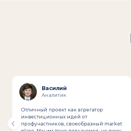
Василий
Аналитик
Отличный проект как агрегатор
инвестиционных идей от
профучастников, своеобразный market
place. Мы им тоже пользуемся, не вижу