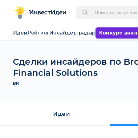
Идеи
Рейтинг
Инсайдер-радар
Конкурс анал
Сделки инсайдеров по Bro
Financial Solutions
BR
Идеи