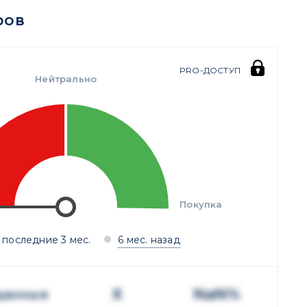
ров
PRO-ДОСТУП
Нейтрально
Покупка
 последние 3 мес.
6 мес. назад
X
NaN%
данные